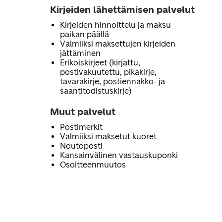
Kirjeiden lähettämisen palvelut
Kirjeiden hinnoittelu ja maksu
paikan päällä
Valmiiksi maksettujen kirjeiden
jättäminen
Erikoiskirjeet (kirjattu,
postivakuutettu, pikakirje,
tavarakirje, postiennakko- ja
saantitodistuskirje)
Muut palvelut
Postimerkit
Valmiiksi maksetut kuoret
Noutoposti
Kansainvälinen vastauskuponki
Osoitteenmuutos