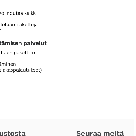
voi noutaa kaikki
tetaan paketteja
n.
ttämisen palvelut
tujen pakettien
täminen
iakaspalautukset)
vustosta
Seuraa meitä