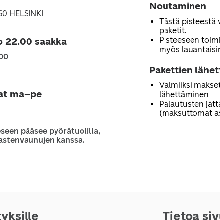
Noutaminen
60 HELSINKI
Tästä pisteestä 
paketit.
Pisteeseen toimi
o 22.00 saakka
myös lauantaisi
.00
Pakettien lähe
Valmiiksi makset
jat ma–pe
lähettäminen
Palautusten jät
(maksuttomat as
seen pääsee pyörätuolilla,
 lastenvaunujen kanssa.
tyksille
Tietoa si