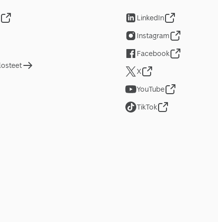
LinkedIn
Instagram
Facebook
losteet
X
YouTube
TikTok