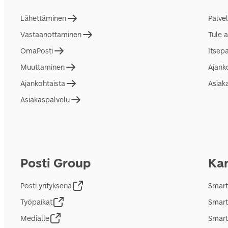
Lähettäminen
Palve
Vastaanottaminen
Tule 
OmaPosti
Itsep
Muuttaminen
Ajank
Ajankohtaista
Asiak
Asiakaspalvelu
Posti Group
Kan
Posti yrityksenä
Smart
Työpaikat
Smart
Medialle
Smart