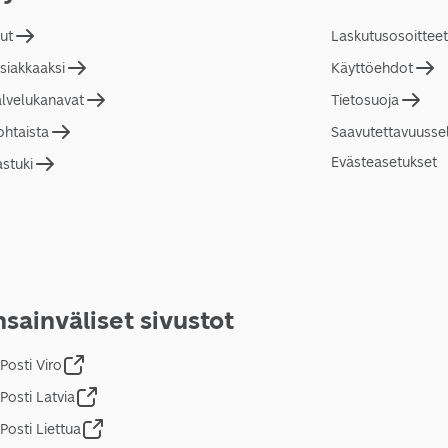
lut
Laskutusosoitteet
asiakkaaksi
Käyttöehdot
alvelukanavat
Tietosuoja
ohtaista
Saavutettavuusse
Evästeasetukset
astuki
sainväliset sivustot
Posti Viro
Posti Latvia
Posti Liettua