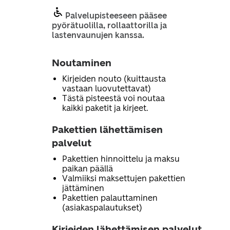
Palvelupisteeseen pääsee
pyörätuolilla, rollaattorilla ja
lastenvaunujen kanssa.
Noutaminen
Kirjeiden nouto (kuittausta
vastaan luovutettavat)
Tästä pisteestä voi noutaa
kaikki paketit ja kirjeet.
Pakettien lähettämisen
palvelut
Pakettien hinnoittelu ja maksu
paikan päällä
Valmiiksi maksettujen pakettien
jättäminen
Pakettien palauttaminen
(asiakaspalautukset)
Kirjeiden lähettämisen palvelut