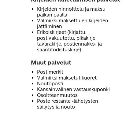
Kirjeiden hinnoittelu ja maksu
paikan päällä
Valmiiksi maksettujen kirjeiden
jättäminen
Erikoiskirjeet (kirjattu,
postivakuutettu, pikakirje,
tavarakirje, postiennakko- ja
saantitodistuskirje)
Muut palvelut
Postimerkit
Valmiiksi maksetut kuoret
Noutoposti
Kansainvälinen vastauskuponki
Osoitteenmuutos
Poste restante -lähetysten
säilytys ja nouto