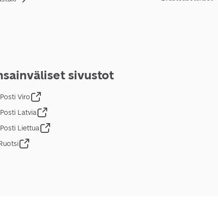
sainväliset sivustot
Posti Viro
Posti Latvia
Posti Liettua
Ruotsi