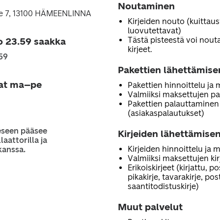
Noutaminen
e 7, 13100 HÄMEENLINNA
Kirjeiden nouto (kuittau
luovutettavat)
Tästä pisteestä voi noutaa
o 23.59 saakka
kirjeet.
59
Pakettien lähettämise
jat ma–pe
Pakettien hinnoittelu ja
Valmiiksi maksettujen pa
Pakettien palauttaminen
(asiakaspalautukset)
eseen pääsee
Kirjeiden lähettämisen
laattorilla ja
Kirjeiden hinnoittelu ja 
kanssa.
Valmiiksi maksettujen ki
Erikoiskirjeet (kirjattu, p
pikakirje, tavarakirje, po
saantitodistuskirje)
Muut palvelut