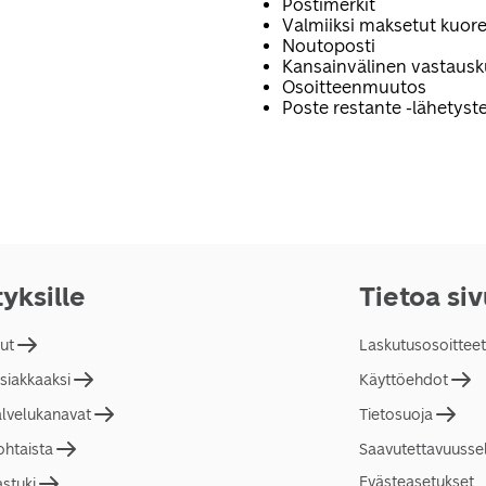
Postimerkit
Valmiiksi maksetut kuore
Noutoposti
Kansainvälinen vastaus
Osoitteenmuutos
Poste restante -lähetyste
tyksille
Tietoa si
lut
Laskutusosoitteet
asiakkaaksi
Käyttöehdot
alvelukanavat
Tietosuoja
ohtaista
Saavutettavuusse
Evästeasetukset
astuki