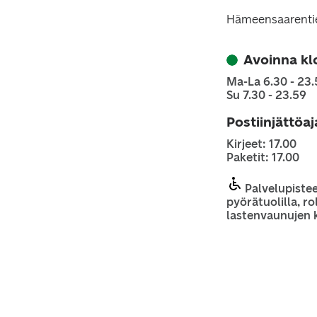
Hämeensaarenti
Avoinna kl
Ma-La 6.30 - 23.
Su 7.30 - 23.59
Postiinjättöa
Kirjeet: 17.00
Paketit: 17.00
Palvelupiste
pyörätuolilla, rol
lastenvaunujen 