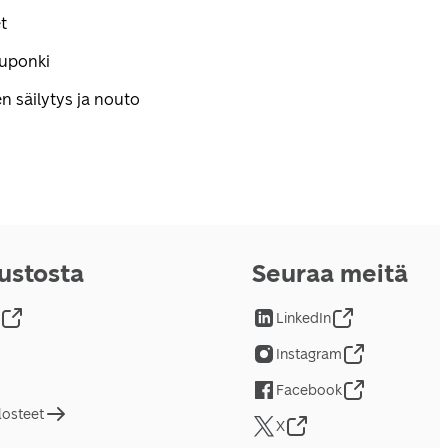
t
kuponki
n säilytys ja nouto
vustosta
Seuraa meitä
LinkedIn
Instagram
Facebook
losteet
X