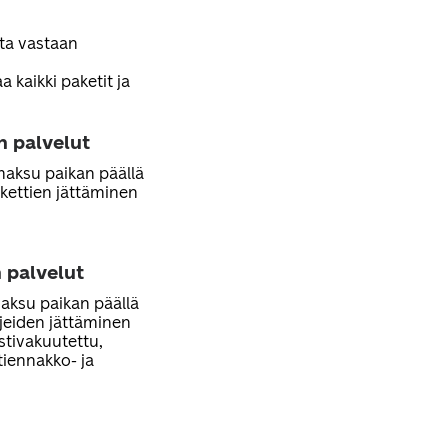
sta vastaan
 kaikki paketit ja
n palvelut
 maksu paikan päällä
kettien jättäminen
 palvelut
maksu paikan päällä
rjeiden jättäminen
ostivakuutettu,
stiennakko- ja