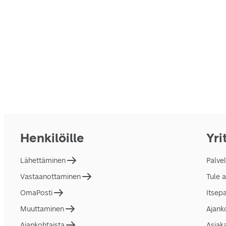
Henkilöille
Yri
Lähettäminen
Palve
Vastaanottaminen
Tule 
OmaPosti
Itsep
Muuttaminen
Ajank
Ajankohtaista
Asiak