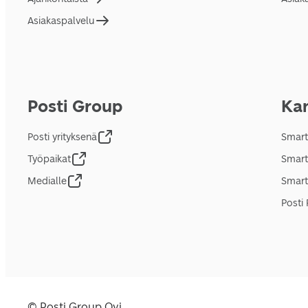
Asiakaspalvelu
Posti Group
Kan
Posti yrityksenä
Smart
Työpaikat
Smart
Medialle
Smart
Posti 
© Posti Group Oyj