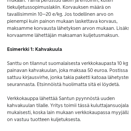
mukaan. Tämä perustuu lakiin ja ehtoihin, kuten 
tiekuljetussopimuslakiin. Korvauksen määrä on 
tavallisimmin 10–20 e/kg. Jos todellinen arvo on 
pienempi kuin painon mukaan laskettava korvaus, 
maksamme korvausta lähetyksen arvon mukaan. Lisäksi 
korvaamme lähettäjän maksaman kuljetusmaksun.
Esimerkki 1: Kahvakuula
Santtu on tilannut suomalaisesta verkkokaupasta 10 kg 
painavan kahvakuulan, joka maksaa 50 euroa. Postissa 
sattuu kirjausvirhe, jonka takia paketti katoaa lähetysten 
seurannasta. Etsinnöistä huolimatta sitä ei löydetä.
Verkkokauppa lähettää Santun pyynnöstä uuden 
kahvakuulan tilalle. Yritys toimii tässä kuluttajansuojalain
mukaisesti, koska lain mukaan verkkokaupassa myyjällä 
on vastuu tuotteen kuljetuksesta.