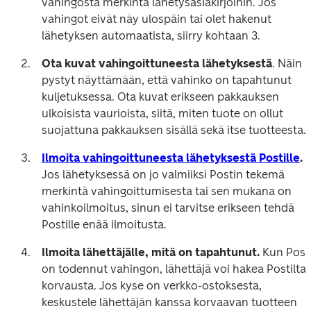
vahingosta merkintä lähetysasiakirjoihin. Jos 
vahingot eivät näy ulospäin tai olet hakenut 
lähetyksen automaatista, siirry kohtaan 3.
Ota kuvat vahingoittuneesta lähetyksestä
. Näin 
pystyt näyttämään, että vahinko on tapahtunut 
kuljetuksessa. Ota kuvat erikseen pakkauksen 
ulkoisista vaurioista, siitä, miten tuote on ollut 
suojattuna pakkauksen sisällä sekä itse tuotteesta.
Ilmoita vahingoittuneesta lähetyksestä Postille
.
Jos lähetyksessä on jo valmiiksi Postin tekemä 
merkintä vahingoittumisesta tai sen mukana on 
vahinkoilmoitus, sinun ei tarvitse erikseen tehdä 
Postille enää ilmoitusta.
Ilmoita lähettäjälle, mitä on tapahtunut. 
Kun Posti
on todennut vahingon, lähettäjä voi hakea Postilta 
korvausta. Jos kyse on verkko-ostoksesta, 
keskustele lähettäjän kanssa korvaavan tuotteen 