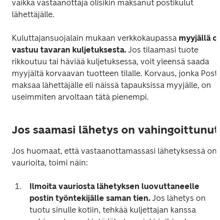
vaikka vastaanottaja olisikin maksanut postikulut 
lähettäjälle.
Kuluttajansuojalain mukaan verkkokaupassa 
myyjällä on
vastuu tavaran kuljetuksesta.
 Jos tilaamasi tuote 
rikkoutuu tai häviää kuljetuksessa, voit yleensä saada 
myyjältä korvaavan tuotteen tilalle. Korvaus, jonka Posti 
maksaa lähettäjälle eli näissä tapauksissa myyjälle, on 
useimmiten arvoltaan tätä pienempi.
Jos saamasi lähetys on vahingoittunut
Jos huomaat, että vastaanottamassasi lähetyksessä on 
vaurioita, toimi näin:
Ilmoita vauriosta lähetyksen luovuttaneelle 
postin työntekijälle saman tien.
 Jos lähetys on 
tuotu sinulle kotiin, tehkää kuljettajan kanssa 