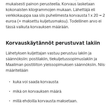
mukaisesti painon perusteella. Korvaus lasketaan 
kokonaisten kilogrammojen mukaan. Lähettäjä eli 
verkkokauppa saa siis puhelimesta korvausta 1 x 20 = 20
euroa (+ maksettu kuljetusmaksu). Todellinen arvo ei 
tässä vaikuta korvauksen määrään.
Korvauskäytännöt perustuvat lakiin
Lähetyksen kuljettajan vastuu perustuu lakiin ja 
säännöksiin: postilakiin, tiekuljetussopimuslakiin ja 
Maailman postiliiton yleissopimuksen säännöksiin. Niissä
määritellään 
kuka voi saada korvausta
mikä on korvauksen määrä
millä ehdoilla korvausta maksetaan. 