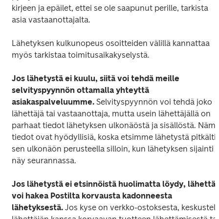
kirjeen ja epäilet, ettei se ole saapunut perille, tarkista 
asia vastaanottajalta.  

Lähetyksen kulkunopeus osoitteiden välillä kannattaa 
myös tarkistaa toimitusaikakyselystä.
Jos lähetystä ei kuulu, siitä voi tehdä meille 
selvityspyynnön ottamalla yhteyttä 
asiakaspalveluumme.
 Selvityspyynnön voi tehdä joko 
lähettäjä tai vastaanottaja, mutta usein lähettäjällä on 
parhaat tiedot lähetyksen ulkonäöstä ja sisällöstä. Nämä
tiedot ovat hyödyllisiä, koska etsimme lähetystä pitkälti 
sen ulkonäön perusteella silloin, kun lähetyksen sijainti ei
näy seurannassa.
Jos lähetystä ei etsinnöistä huolimatta löydy, lähettäjä
voi hakea Postilta korvausta kadonneesta 
lähetyksestä.
 Jos kyse on verkko-ostoksesta, keskustele