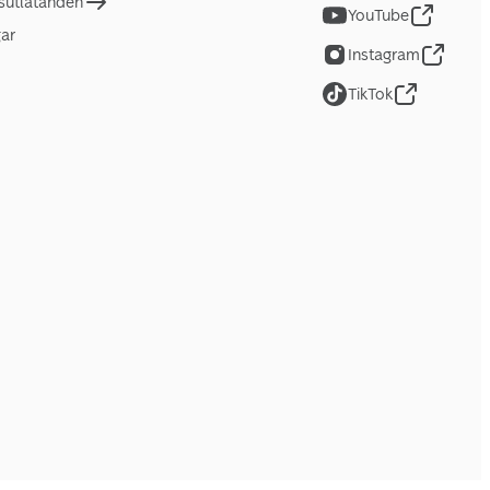
tsutlåtanden
YouTube
gar
Instagram
TikTok