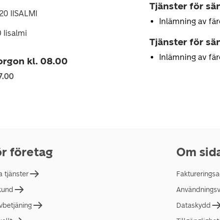
Tjänster för sä
120 IISALMI
Inlämning av fär
 Iisalmi
Tjänster för sä
Inlämning av fär
rgon kl. 08.00
7.00
r företag
Om sid
a tjänster
Faktureringsa
 kund
Användningsvi
lvbetjäning
Dataskydd