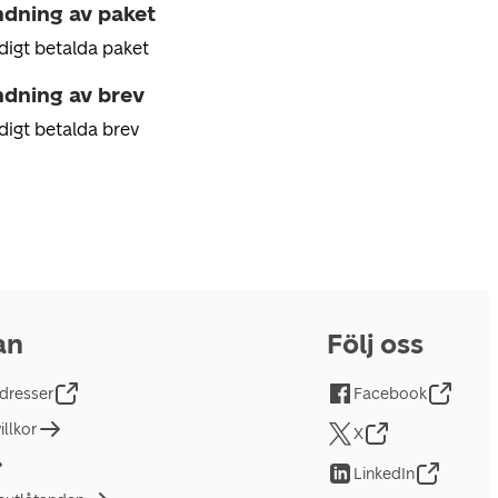
ndning av paket
digt betalda paket
ndning av brev
digt betalda brev
an
Följ oss
dresser
Facebook
llkor
X
LinkedIn