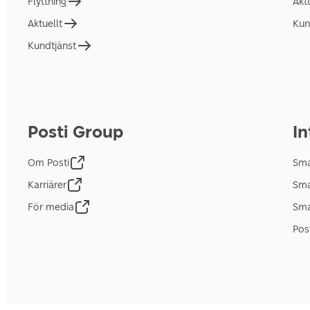
Flyttning
Akt
Aktuellt
Kun
Kundtjänst
Posti Group
In
Om Posti
Sma
Karriärer
Sma
För media
Sma
Pos