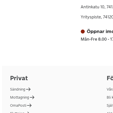
Antinkatu 10, 74
Yrityspiste, 74120
Öppnar imo
Mån-Fre 8.00 - 1
Privat
Fö
Sändning
Vår
Mottagning
Bli
OmaPosti
Sjä