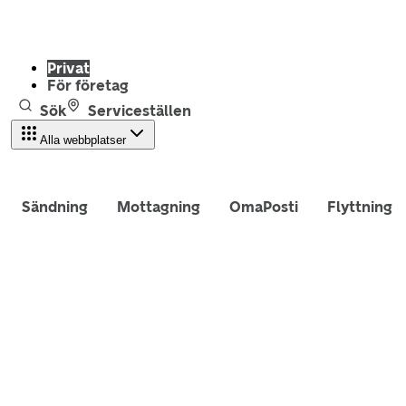
Privat
För företag
Sök
Serviceställen
Alla webbplatser
Sändning
Mottagning
OmaPosti
Flyttning