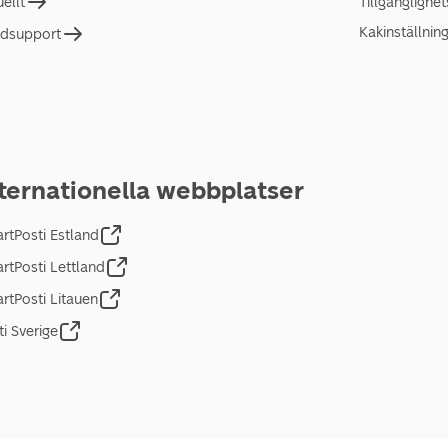
uellt
Tillgänglighe
Kakinställnin
dsupport
ternationella webbplatser
rtPosti Estland
rtPosti Lettland
rtPosti Litauen
ti Sverige