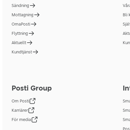
Sändning
Vår
Mottagning
Bli
OmaPosti
Sjä
Flyttning
Akt
Aktuellt
Kun
Kundtjänst
Posti Group
In
Om Posti
Sma
Karriärer
Sma
För media
Sma
Pos