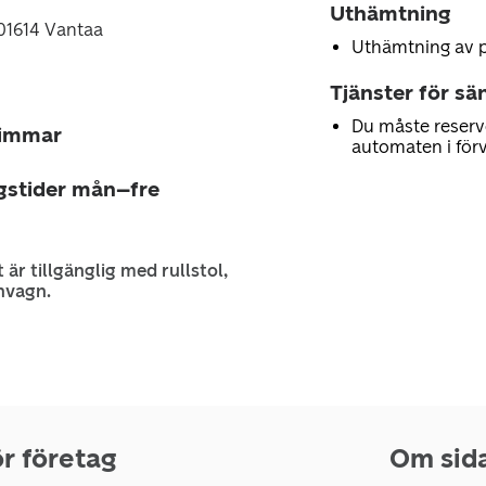
Uthämtning
01614 Vantaa
Uthämtning av 
Tjänster för sä
Du måste reserv
timmar
automaten i för
gstider mån–fre
 är tillgänglig med rullstol,
nvagn.
r företag
Om sid