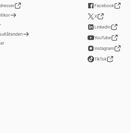
dresser
Facebook
llkor
X
LinkedIn
tsutlåtanden
YouTube
gar
Instagram
TikTok