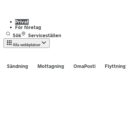
Privat
För företag
Sök
Serviceställen
Alla webbplatser
Sändning
Mottagning
OmaPosti
Flyttning