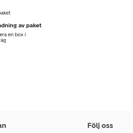
paket
ndning av paket
era en box i
väg
an
Följ oss