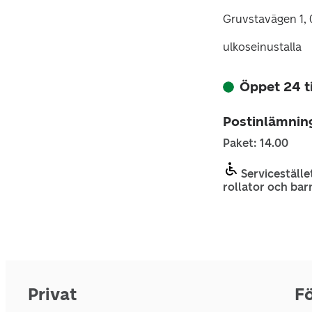
Gruvstavägen 1, 
ulkoseinustalla
Öppet 24 
Postinlämnin
Paket: 14.00
Servicestället
rollator och bar
Privat
Fö