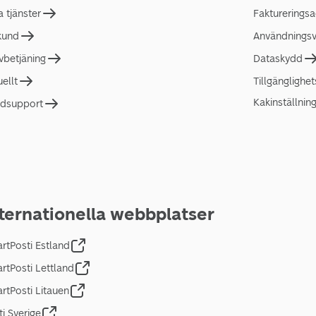
a tjänster
Faktureringsa
 kund
Användningsvi
lvbetjäning
Dataskydd
uellt
Tillgänglighe
Kakinställnin
dsupport
ternationella webbplatser
rtPosti Estland
rtPosti Lettland
rtPosti Litauen
ti Sverige