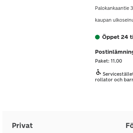
Palokankaantie 
kaupan ulkoseinu
Öppet 24 
Postinlämnin
Paket: 11.00
Servicestället
rollator och bar
Privat
Fö