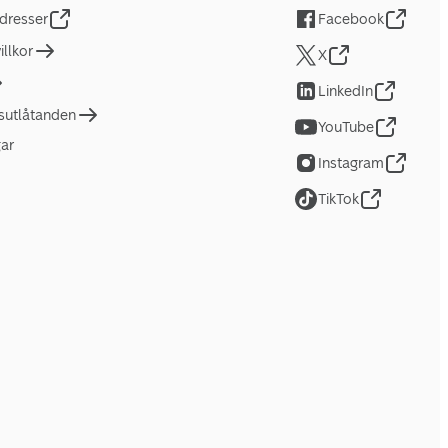
dresser
Facebook
llkor
X
LinkedIn
tsutlåtanden
YouTube
gar
Instagram
TikTok