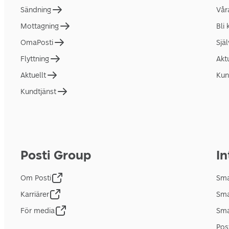
Sändning
Vår
Mottagning
Bli
OmaPosti
Sjä
Flyttning
Akt
Aktuellt
Kun
Kundtjänst
Posti Group
In
Om Posti
Sma
Karriärer
Sma
För media
Sma
Pos