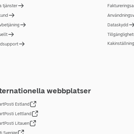
a tjänster
Faktureringsa
 kund
Användningsvi
lvbetjäning
Dataskydd
uellt
Tillgänglighe
Kakinställnin
dsupport
ternationella webbplatser
rtPosti Estland
rtPosti Lettland
rtPosti Litauen
ti Sverige