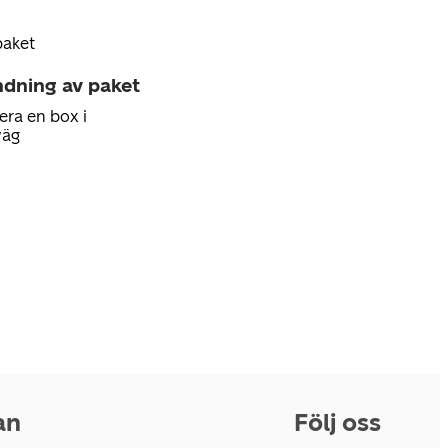
paket
ndning av paket
era en box i
väg
an
Följ oss