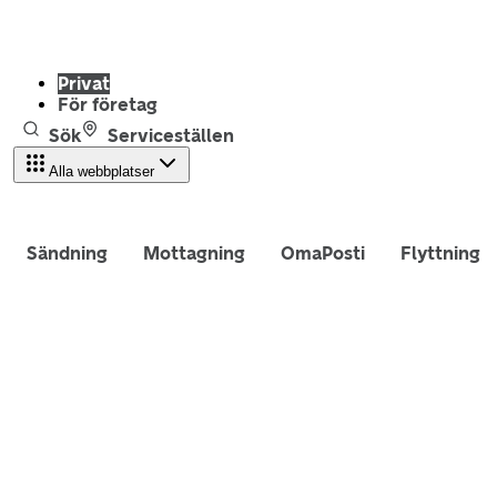
Privat
För företag
Sök
Serviceställen
Alla webbplatser
Sändning
Mottagning
OmaPosti
Flyttning