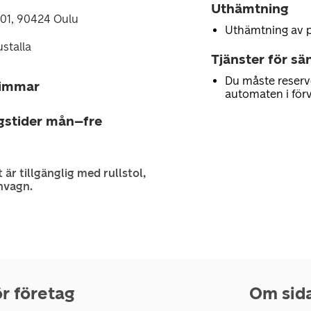
Uthämtning
301, 90424 Oulu
Uthämtning av 
stalla
Tjänster för sä
Du måste reserv
timmar
automaten i för
gstider mån–fre
 är tillgänglig med rullstol,
nvagn.
r företag
Om sid