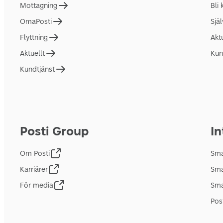
Mottagning
Bli
OmaPosti
Sjä
Flyttning
Akt
Aktuellt
Kun
Kundtjänst
Posti Group
In
Om Posti
Sma
Karriärer
Sma
För media
Sma
Pos