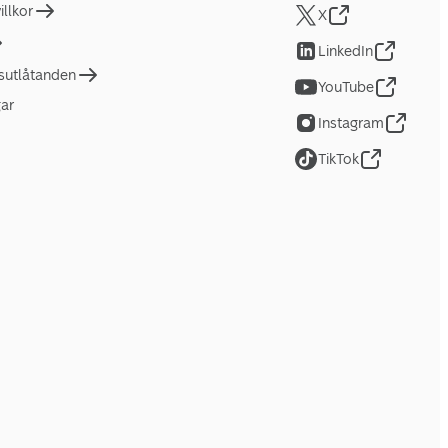
llkor
X
LinkedIn
tsutlåtanden
YouTube
gar
Instagram
TikTok