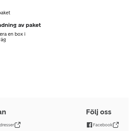
paket
ndning av paket
era en box i
väg
an
Följ oss
dresser
Facebook