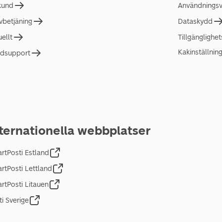
 kund
Användningsvi
lvbetjäning
Dataskydd
uellt
Tillgänglighe
Kakinställnin
dsupport
ternationella webbplatser
rtPosti Estland
rtPosti Lettland
rtPosti Litauen
ti Sverige