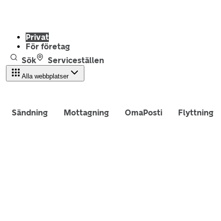
Privat
För företag
Sök
Serviceställen
Alla webbplatser
Sändning
Mottagning
OmaPosti
Flyttning