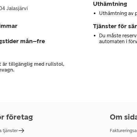
Uthämtning
04 Jalasjärvi
Uthämtning av 
timmar
Tjänster för sä
Du måste reserv
gstider mån–fre
automaten i för
 är tillgänglig med rullstol,
nvagn.
r företag
Om sid
a tjänster
Faktureringsa