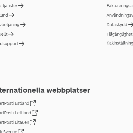
a tjänster
Faktureringsa
 kund
Användningsvi
lvbetjäning
Dataskydd
uellt
Tillgänglighe
Kakinställnin
dsupport
ternationella webbplatser
rtPosti Estland
rtPosti Lettland
rtPosti Litauen
ti Sverige