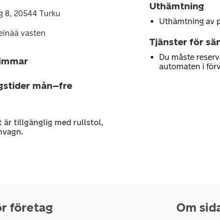
Uthämtning
äg 8, 20544 Turku
Uthämtning av 
einää vasten
Tjänster för sä
Du måste reserv
timmar
automaten i för
gstider mån–fre
 är tillgänglig med rullstol,
nvagn.
r företag
Om sid