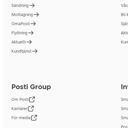
Sändning
Vår
Mottagning
Bli
OmaPosti
Sjä
Flyttning
Akt
Aktuellt
Kun
Kundtjänst
Posti Group
In
Om Posti
Sma
Karriärer
Sma
För media
Sma
Pos