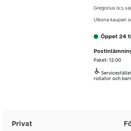
Gregorius Ix:s v
Ulkona kaupan s
Öppet 24 
Postinlämnin
Paket: 12.00
Servicestället
rollator och bar
Privat
Fö