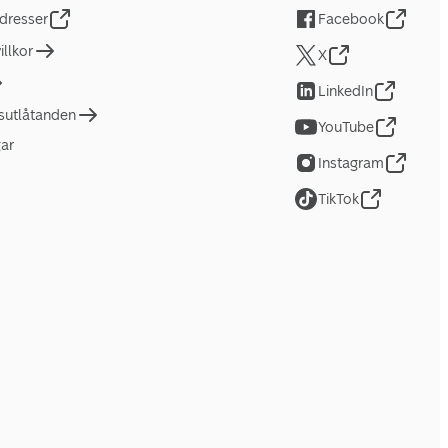
dresser
Facebook
llkor
X
LinkedIn
tsutlåtanden
YouTube
gar
Instagram
TikTok