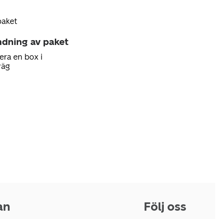
paket
ndning av paket
era en box i
väg
an
Följ oss