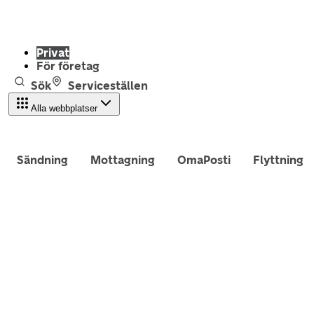
Privat
För företag
Sök
Serviceställen
Alla webbplatser
Sändning
Mottagning
OmaPosti
Flyttning