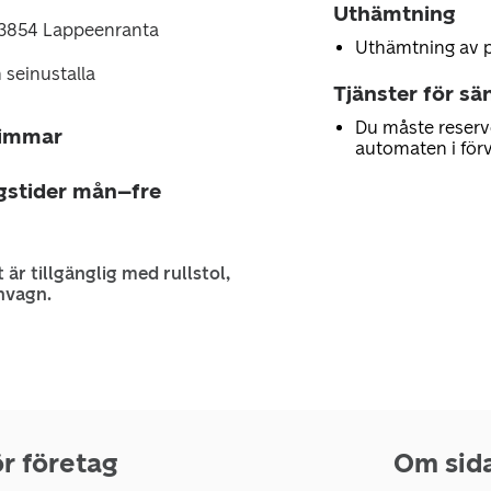
Uthämtning
 53854 Lappeenranta
Uthämtning av 
seinustalla
Tjänster för sä
Du måste reserv
timmar
automaten i för
gstider mån–fre
 är tillgänglig med rullstol,
nvagn.
r företag
Om sid