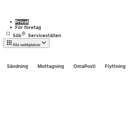
Privat
För företag
Sök
Serviceställen
Alla webbplatser
Sändning
Mottagning
OmaPosti
Flyttning