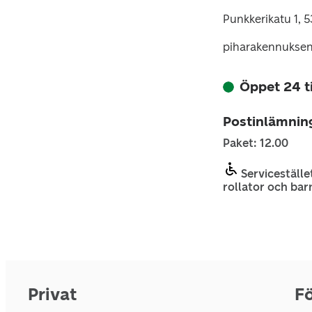
Punkkerikatu 1,
piharakennuksen 
Öppet 24 
Postinlämnin
Paket: 12.00
Servicestället
rollator och bar
Privat
Fö