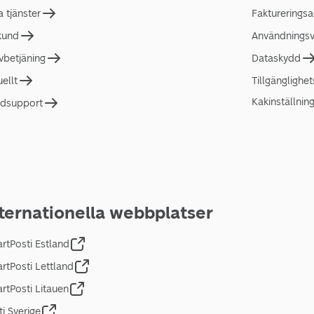
a tjänster
Faktureringsa
 kund
Användningsvi
lvbetjäning
Dataskydd
uellt
Tillgänglighe
Kakinställnin
dsupport
ternationella webbplatser
rtPosti Estland
rtPosti Lettland
rtPosti Litauen
ti Sverige