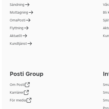
Sändning
Vår
Mottagning
Bli
OmaPosti
Sjä
Flyttning
Akt
Aktuellt
Kun
Kundtjänst
Posti Group
In
Om Posti
Sma
Karriärer
Sma
För media
Sma
Pos