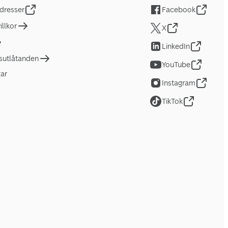
dresser
Facebook
llkor
X
LinkedIn
tsutlåtanden
YouTube
gar
Instagram
TikTok