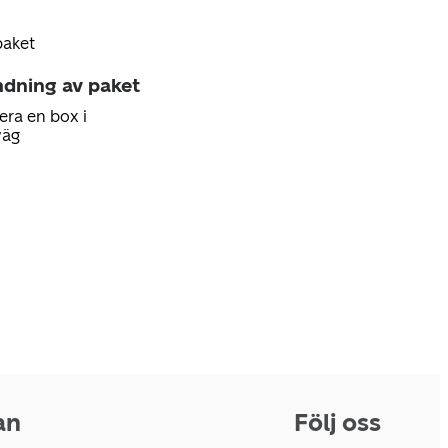
paket
ndning av paket
era en box i
väg
an
Följ oss