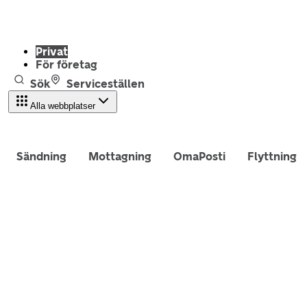
Privat
För företag
Sök
Serviceställen
Alla webbplatser
Sändning
Mottagning
OmaPosti
Flyttning