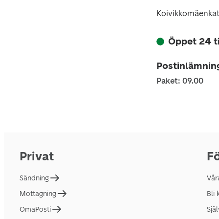
Koivikkomäenkat
Öppet 24 
Postinlämnin
Paket: 09.00
Privat
Fö
Sändning
Vår
Mottagning
Bli
OmaPosti
Sjä