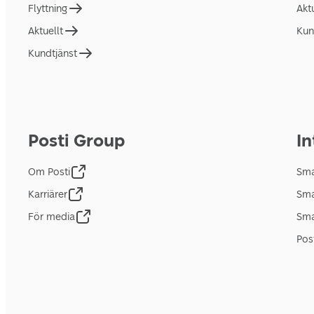
Flyttning
Akt
Aktuellt
Kun
Kundtjänst
Posti Group
In
Om Posti
Sma
Karriärer
Sma
För media
Sma
Pos