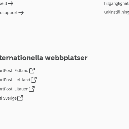
uellt
Tillgänglighe
Kakinställnin
dsupport
ternationella webbplatser
rtPosti Estland
rtPosti Lettland
rtPosti Litauen
ti Sverige