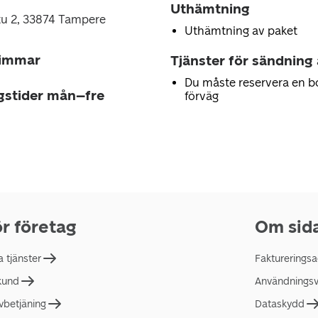
Uthämtning
u 2, 33874 Tampere
Uthämtning av paket
timmar
Tjänster för sändning
Du måste reservera en b
gstider mån–fre
förväg
r företag
Om sid
a tjänster
Faktureringsa
 kund
Användningsvi
lvbetjäning
Dataskydd