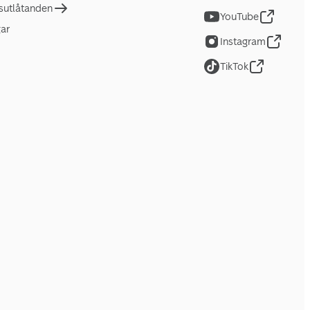
tsutlåtanden
YouTube
gar
Instagram
TikTok