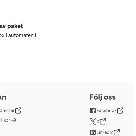
 av paket
ox i automaten i
an
Följ oss
dresser
Facebook
llkor
X
LinkedIn