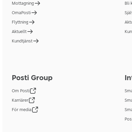
Mottagning
Bli
OmaPosti
Sjä
Flyttning
Akt
Aktuellt
Kun
Kundtjänst
Posti Group
In
Om Posti
Sma
Karriärer
Sma
För media
Sma
Pos