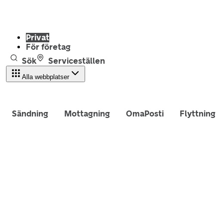
Privat
För företag
Sök
Serviceställen
Alla webbplatser
Sändning
Mottagning
OmaPosti
Flyttning