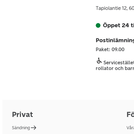
Tapiolantie 12, 6
Öppet 24 
Postinlämnin
Paket: 09.00
Servicestället
rollator och bar
Privat
Fö
Sändning
Vår