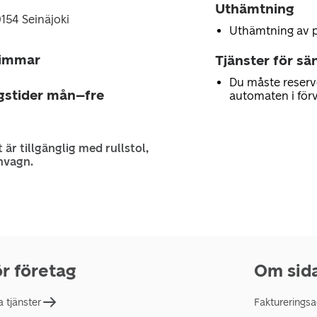
Uthämtning
0154 Seinäjoki
Uthämtning av 
timmar
Tjänster för sä
Du måste reserv
gstider mån–fre
automaten i för
 är tillgänglig med rullstol,
nvagn.
r företag
Om sid
a tjänster
Faktureringsa