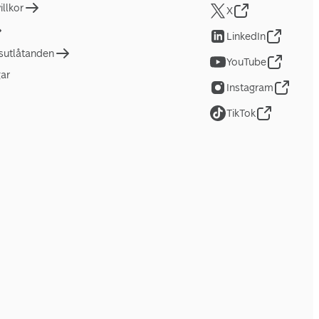
llkor
X
LinkedIn
tsutlåtanden
YouTube
gar
Instagram
TikTok