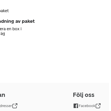
paket
ndning av paket
era en box i
väg
an
Följ oss
dresser
Facebook