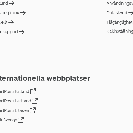
 kund
Användningsvi
lvbetjäning
Dataskydd
uellt
Tillgänglighe
Kakinställnin
dsupport
ternationella webbplatser
rtPosti Estland
rtPosti Lettland
rtPosti Litauen
ti Sverige