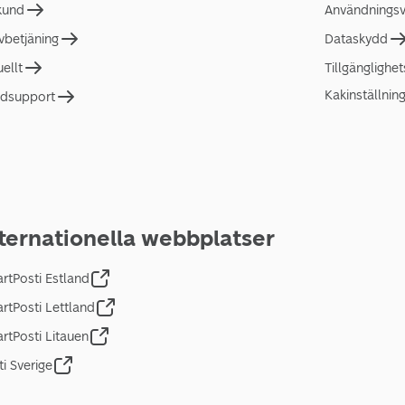
 kund
Användningsvi
lvbetjäning
Dataskydd
uellt
Tillgänglighe
Kakinställnin
dsupport
ternationella webbplatser
rtPosti Estland
rtPosti Lettland
rtPosti Litauen
ti Sverige