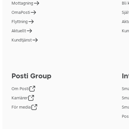
Mottagning
Bli
OmaPosti
Sjä
Flyttning
Akt
Aktuellt
Kun
Kundtjänst
Posti Group
In
Om Posti
Sma
Karriärer
Sma
För media
Sma
Pos