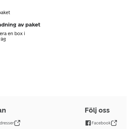
paket
ndning av paket
era en box i
väg
an
Följ oss
dresser
Facebook