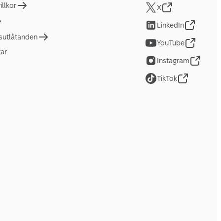
llkor
X
LinkedIn
tsutlåtanden
YouTube
gar
Instagram
TikTok