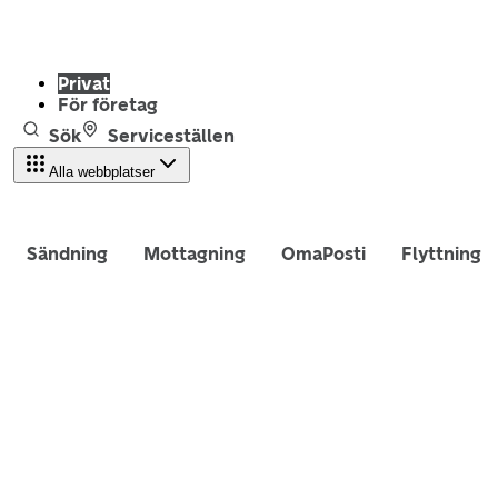
Privat
För företag
Sök
Serviceställen
Alla webbplatser
Sändning
Mottagning
OmaPosti
Flyttning