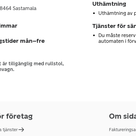
Uthämtning
38464 Sastamala
Uthämtning av 
timmar
Tjänster för sä
Du måste reserv
gstider mån–fre
automaten i för
 är tillgänglig med rullstol,
nvagn.
r företag
Om sid
a tjänster
Faktureringsa