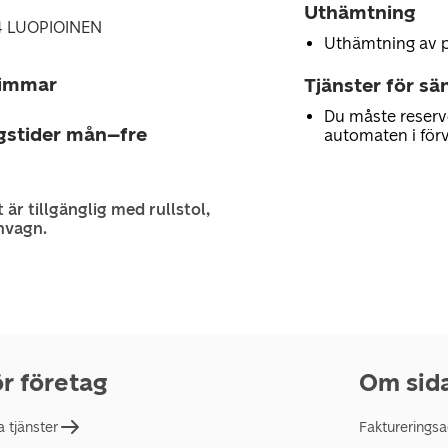
Uthämtning
64 LUOPIOINEN
Uthämtning av 
timmar
Tjänster för sä
Du måste reserv
gstider mån–fre
automaten i för
 är tillgänglig med rullstol,
nvagn.
r företag
Om sid
a tjänster
Faktureringsa