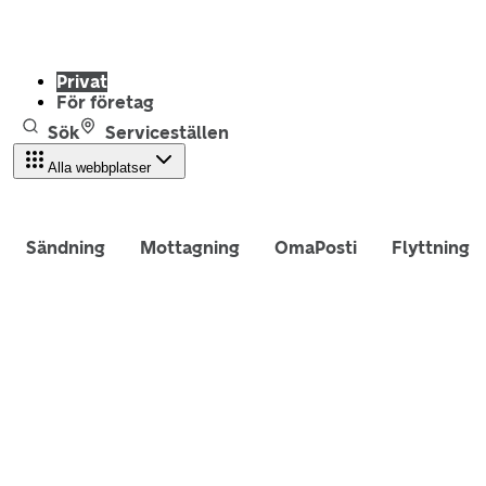
Privat
För företag
Sök
Serviceställen
Alla webbplatser
Sändning
Mottagning
OmaPosti
Flyttning