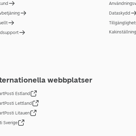
 kund
Användningsvi
lvbetjäning
Dataskydd
uellt
Tillgänglighe
Kakinställnin
dsupport
ternationella webbplatser
rtPosti Estland
rtPosti Lettland
rtPosti Litauen
ti Sverige