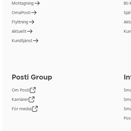
Mottagning
Bli
OmaPosti
Sjä
Flyttning
Akt
Aktuellt
Kun
Kundtjänst
Posti Group
In
Om Posti
Sma
Karriärer
Sma
För media
Sma
Pos