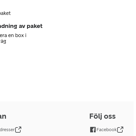
paket
ndning av paket
era en box i
väg
an
Följ oss
dresser
Facebook