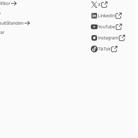
llkor
X
LinkedIn
tsutlåtanden
YouTube
gar
Instagram
TikTok