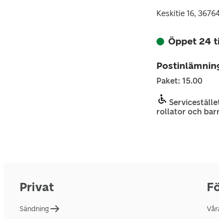
Keskitie 16, 367
Öppet 24 
Postinlämnin
Paket: 15.00
Servicestället
rollator och bar
Privat
Fö
Sändning
Vår