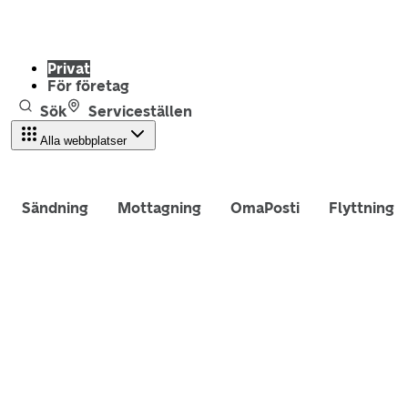
Privat
För företag
Sök
Serviceställen
Alla webbplatser
Sändning
Mottagning
OmaPosti
Flyttning