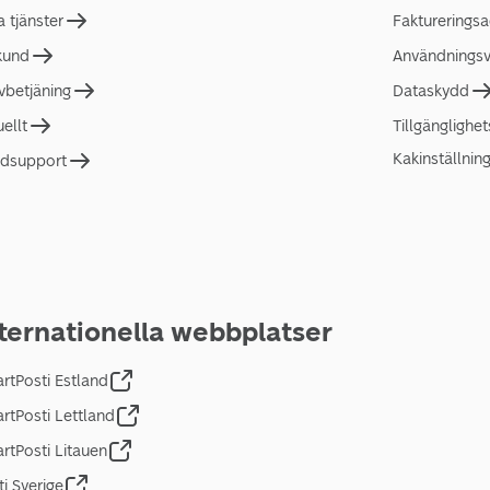
a tjänster
Faktureringsa
 kund
Användningsvi
lvbetjäning
Dataskydd
uellt
Tillgänglighe
Kakinställnin
dsupport
ternationella webbplatser
rtPosti Estland
rtPosti Lettland
rtPosti Litauen
ti Sverige