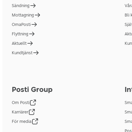
Sändning
Vår
Mottagning
Bli
OmaPosti
Sjä
Flyttning
Akt
Aktuellt
Kun
Kundtjänst
Posti Group
In
Om Posti
Sma
Karriärer
Sma
För media
Sma
Pos