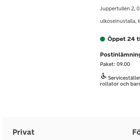
Juppertullen 2, 
ulkoseinustalla, 
Öppet 24 
Postinlämnin
Paket: 09.00
Servicestället
rollator och bar
Privat
Fö