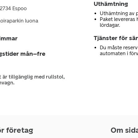
Uthämtning
02734 Espoo
Uthämtning av 
Paket levereras 
koiraparkin luona
lördagar.
Tjänster för sä
timmar
Du måste reserv
gstider mån–fre
automaten i för
 är tillgänglig med rullstol,
nvagn.
r företag
Om sid