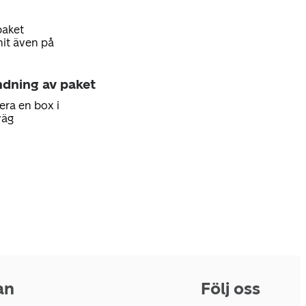
paket
hit även på
ndning av paket
era en box i
väg
an
Följ oss