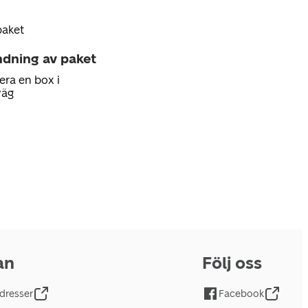
paket
ndning av paket
era en box i
väg
an
Följ oss
dresser
Facebook