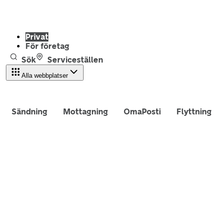
Privat
För företag
Sök
Serviceställen
Alla webbplatser
Sändning
Mottagning
OmaPosti
Flyttning