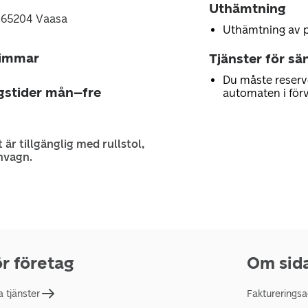
Uthämtning
 65204 Vaasa
Uthämtning av 
timmar
Tjänster för sä
Du måste reserv
gstider mån–fre
automaten i för
 är tillgänglig med rullstol,
nvagn.
r företag
Om sid
a tjänster
Faktureringsa