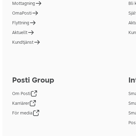
Mottagning
Bli
OmaPosti
Sjä
Flyttning
Akt
Aktuellt
Kun
Kundtjänst
Posti Group
In
Om Posti
Sma
Karriärer
Sma
För media
Sma
Pos