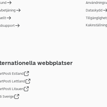
 kund
Användningsvi
lvbetjäning
Dataskydd
uellt
Tillgänglighe
Kakinställnin
dsupport
ternationella webbplatser
rtPosti Estland
rtPosti Lettland
rtPosti Litauen
ti Sverige