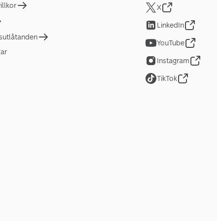
llkor
X
LinkedIn
tsutlåtanden
YouTube
gar
Instagram
TikTok