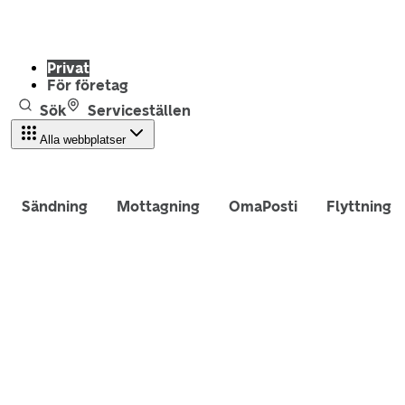
Privat
För företag
Sök
Serviceställen
Alla webbplatser
Sändning
Mottagning
OmaPosti
Flyttning