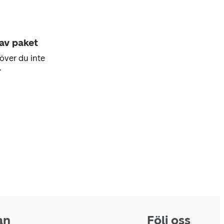
 av paket
över du inte
.
an
Följ oss