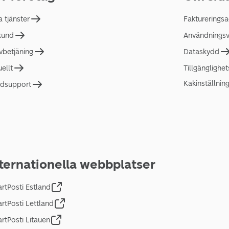
a tjänster
Faktureringsa
 kund
Användningsvi
lvbetjäning
Dataskydd
uellt
Tillgänglighe
Kakinställnin
dsupport
ternationella webbplatser
rtPosti Estland
rtPosti Lettland
rtPosti Litauen