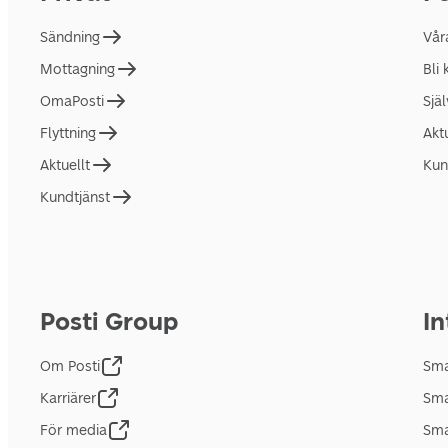
Sändning
Vår
Mottagning
Bli
OmaPosti
Sjä
Flyttning
Akt
Aktuellt
Kun
Kundtjänst
Posti Group
In
Om Posti
Sma
Karriärer
Sma
För media
Sma