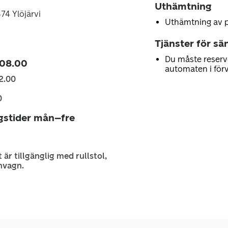
Uthämtning
74 Ylöjärvi
Uthämtning av 
Tjänster för sä
Du måste reserv
 08.00
automaten i för
2.00
0
gstider mån–fre
 är tillgänglig med rullstol,
nvagn.