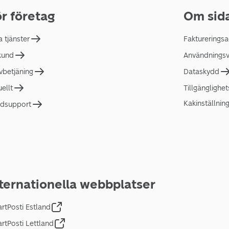
r företag
Om sid
a tjänster
Faktureringsa
 kund
Användningsvi
lvbetjäning
Dataskydd
uellt
Tillgänglighe
Kakinställnin
dsupport
ternationella webbplatser
rtPosti Estland
rtPosti Lettland