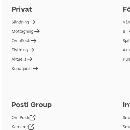
Privat
Fö
Sändning
Vår
Mottagning
Bli
OmaPosti
Sjä
Flyttning
Akt
Aktuellt
Kun
Kundtjänst
Posti Group
In
Om Posti
Sma
Karriärer
Sma