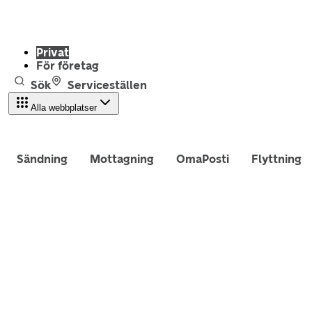
Privat
För företag
Sök
Serviceställen
Alla webbplatser
Sändning
Mottagning
OmaPosti
Flyttning