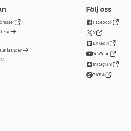
an
Följ oss
dresser
Facebook
llkor
X
LinkedIn
tsutlåtanden
YouTube
gar
Instagram
TikTok