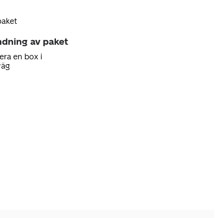
paket
ndning av paket
era en box i
väg