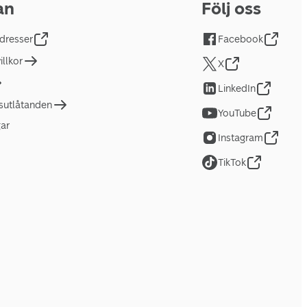
an
Följ oss
dresser
Facebook
llkor
X
LinkedIn
tsutlåtanden
YouTube
gar
Instagram
TikTok