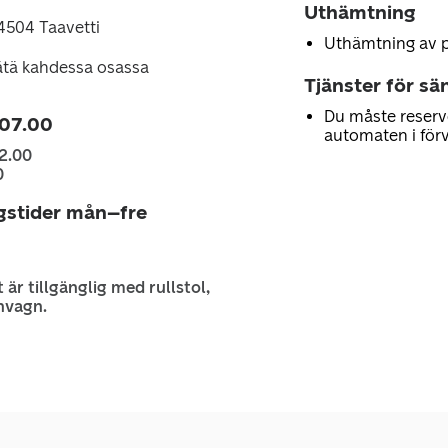
Uthämtning
54504 Taavetti
Uthämtning av 
ätä kahdessa osassa
Tjänster för sä
Du måste reserv
 07.00
automaten i för
2.00
0
gstider mån–fre
 är tillgänglig med rullstol,
nvagn.