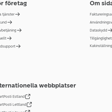
r företag
Om sid
a tjänster
Faktureringsa
 kund
Användningsvi
lvbetjäning
Dataskydd
uellt
Tillgänglighe
Kakinställnin
dsupport
ternationella webbplatser
rtPosti Estland
rtPosti Lettland