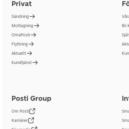
Privat
Fö
Sändning
Vår
Mottagning
Bli
OmaPosti
Sjä
Flyttning
Akt
Aktuellt
Kun
Kundtjänst
Posti Group
In
Om Posti
Sma
Karriärer
Sma