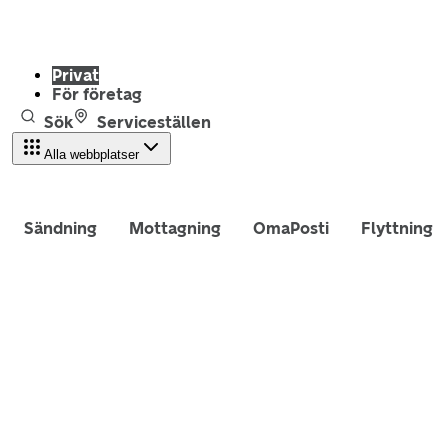
Privat
För företag
Sök
Serviceställen
Alla webbplatser
Sändning
Mottagning
OmaPosti
Flyttning