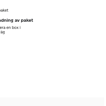
paket
ndning av paket
era en box i
väg