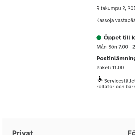
Ritakumpu 2, 90
Kassoja vastapä
Öppet till k
Mån-Sön 7.00 - 
Postinlämnin
Paket: 11.00
Servicestället
rollator och bar
Privat
Fö