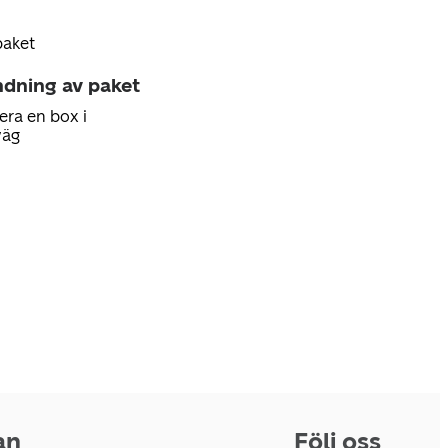
paket
ndning av paket
era en box i
väg
an
Följ oss