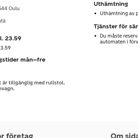
Uthämtning
544 Oulu
Uthämtning av 
ätä
Tjänster för sä
Du måste reserv
l. 23.59
automaten i för
23.59
gstider mån–fre
 är tillgänglig med rullstol,
nvagn.
r företag
Om sid