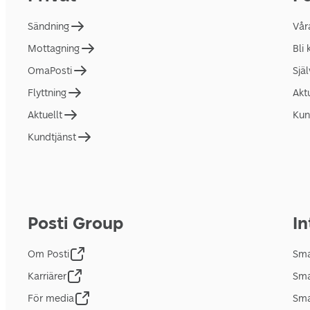
Sändning
Vår
Mottagning
Bli
OmaPosti
Sjä
Flyttning
Akt
Aktuellt
Kun
Kundtjänst
Posti Group
In
Om Posti
Sma
Karriärer
Sma
För media
Sma