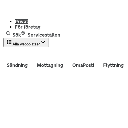
Privat
För företag
Sök
Serviceställen
Alla webbplatser
Sändning
Mottagning
OmaPosti
Flyttning