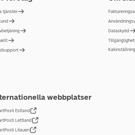
a tjänster
Faktureringsa
 kund
Användningsvi
lvbetjäning
Dataskydd
uellt
Tillgänglighe
Kakinställnin
dsupport
ternationella webbplatser
rtPosti Estland
rtPosti Lettland
rtPosti Litauen