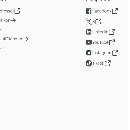
dresser
Facebook
llkor
X
LinkedIn
tsutlåtanden
YouTube
gar
Instagram
TikTok