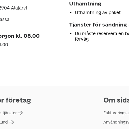
Uthämtning
2904 Alajärvi
Uthämtning av paket
lassa
Tjänster för sändning
Du måste reservera en b
rgon kl. 08.00
förväg
1.00
r företag
Om sid
a tjänster
Faktureringsa
 kund
Användningsvi