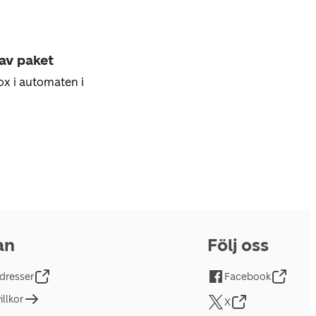
 av paket
ox i automaten i
an
Följ oss
dresser
Facebook
llkor
X