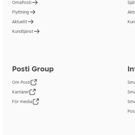
OmaPosti
Sjä
Flyttning
Akt
Aktuellt
Kun
Kundtjänst
Posti Group
In
Om Posti
Sma
Karriärer
Sma
För media
Sma
Pos