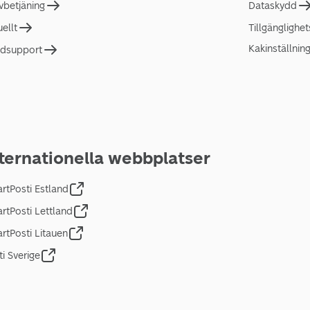
lvbetjäning
Dataskydd
uellt
Tillgänglighe
Kakinställnin
dsupport
ternationella webbplatser
rtPosti Estland
rtPosti Lettland
rtPosti Litauen
ti Sverige