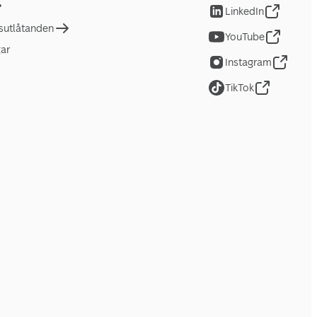
LinkedIn
tsutlåtanden
YouTube
gar
Instagram
TikTok