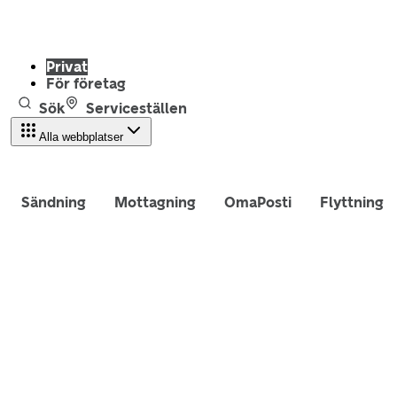
Privat
För företag
Sök
Serviceställen
Alla webbplatser
Sändning
Mottagning
OmaPosti
Flyttning