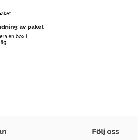
paket
ndning av paket
era en box i
väg
an
Följ oss