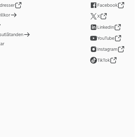
dresser
Facebook
llkor
X
LinkedIn
tsutlåtanden
YouTube
gar
Instagram
TikTok