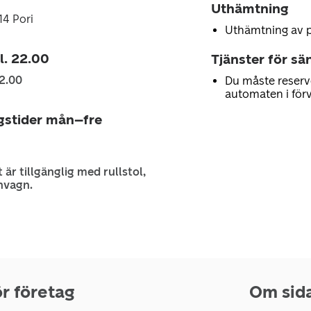
Uthämtning
14 Pori
Uthämtning av 
kl. 22.00
Tjänster för sä
2.00
Du måste reserv
automaten i för
gstider mån–fre
 är tillgänglig med rullstol,
nvagn.
r företag
Om sid