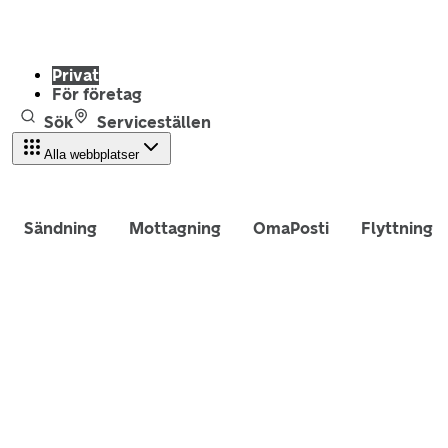
Privat
För företag
Sök
Serviceställen
Alla webbplatser
Sändning
Mottagning
OmaPosti
Flyttning