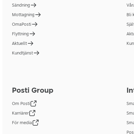
Sändning
Vår
Mottagning
Bli
OmaPosti
Sjä
Flyttning
Akt
Aktuellt
Kun
Kundtjänst
Posti Group
In
Om Posti
Sma
Karriärer
Sma
För media
Sma
Pos