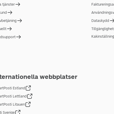
a tjänster
Faktureringsa
 kund
Användningsvi
lvbetjäning
Dataskydd
uellt
Tillgänglighe
Kakinställnin
dsupport
ternationella webbplatser
rtPosti Estland
rtPosti Lettland
rtPosti Litauen
ti Sverige