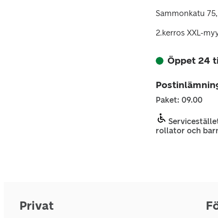
Sammonkatu 75,
2.kerros XXL-my
Öppet 24 
Postinlämnin
Paket: 09.00
Servicestället
rollator och bar
Privat
Fö