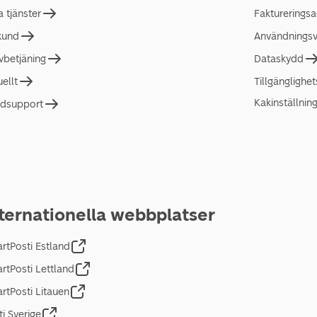
a tjänster
Faktureringsa
 kund
Användningsvi
lvbetjäning
Dataskydd
uellt
Tillgänglighe
Kakinställnin
dsupport
ternationella webbplatser
rtPosti Estland
rtPosti Lettland
rtPosti Litauen
ti Sverige