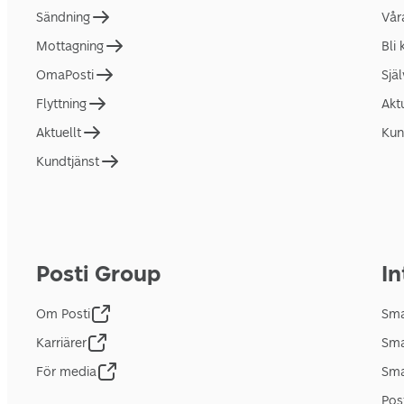
Sändning
Vår
Mottagning
Bli
OmaPosti
Sjä
Flyttning
Akt
Aktuellt
Kun
Kundtjänst
Posti Group
In
Om Posti
Sma
Karriärer
Sma
För media
Sma
Pos