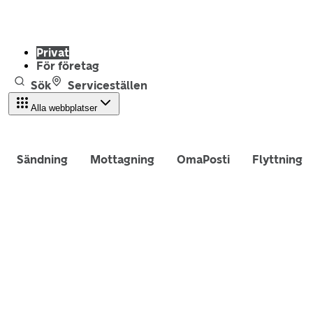
Privat
För företag
Sök
Serviceställen
Alla webbplatser
Sändning
Mottagning
OmaPosti
Flyttning