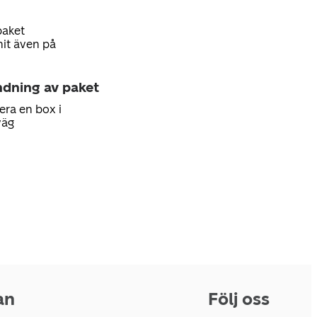
paket
hit även på
ndning av paket
era en box i
väg
an
Följ oss