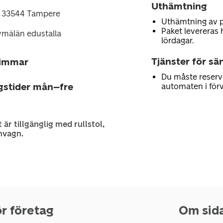
Uthämtning
 33544 Tampere
Uthämtning av 
Paket levereras 
ymälän edustalla
lördagar.
Tjänster för sä
timmar
Du måste reserv
gstider mån–fre
automaten i för
 är tillgänglig med rullstol,
nvagn.
r företag
Om sid