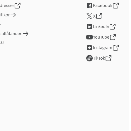
dresser
Facebook
llkor
X
LinkedIn
tsutlåtanden
YouTube
gar
Instagram
TikTok