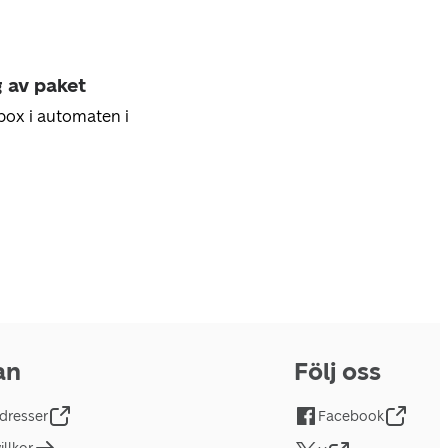
g av paket
box i automaten i
an
Följ oss
dresser
Facebook