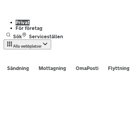
Privat
För företag
Sök
Serviceställen
Alla webbplatser
Sändning
Mottagning
OmaPosti
Flyttning