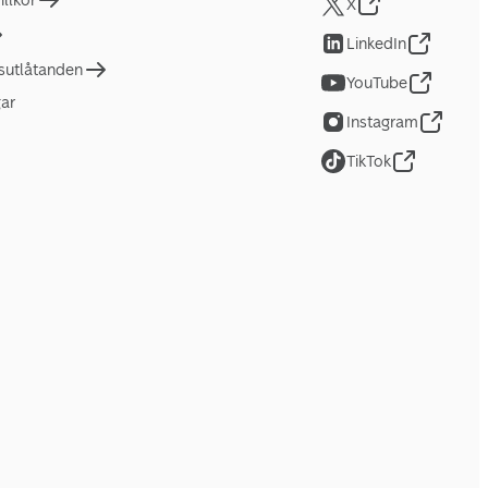
llkor
X
LinkedIn
tsutlåtanden
YouTube
gar
Instagram
TikTok