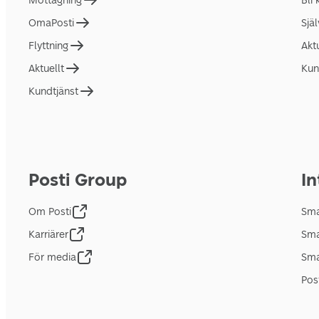
Mottagning
Bli
OmaPosti
Sjä
Flyttning
Akt
Aktuellt
Kun
Kundtjänst
Posti Group
In
Om Posti
Sma
Karriärer
Sma
För media
Sma
Pos