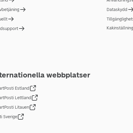
 kund
Användningsvi
lvbetjäning
Dataskydd
uellt
Tillgänglighe
Kakinställnin
dsupport
ternationella webbplatser
rtPosti Estland
rtPosti Lettland
rtPosti Litauen
ti Sverige