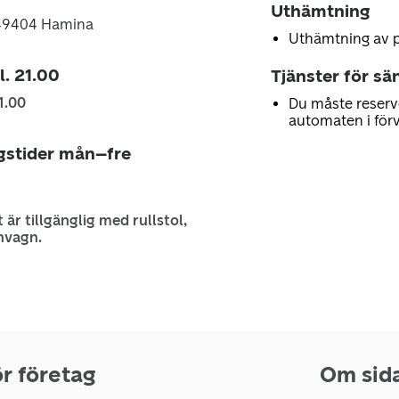
Uthämtning
, 49404 Hamina
Uthämtning av 
l. 21.00
Tjänster för sä
1.00
Du måste reserv
automaten i för
gstider mån–fre
 är tillgänglig med rullstol,
nvagn.
r företag
Om sid