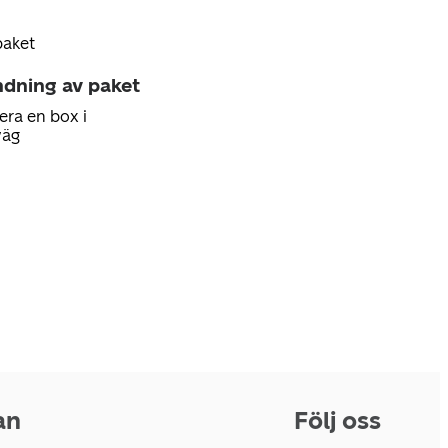
paket
ndning av paket
era en box i
väg
an
Följ oss