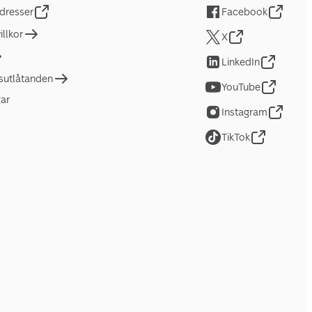
dresser
Facebook
llkor
X
LinkedIn
tsutlåtanden
YouTube
gar
Instagram
TikTok