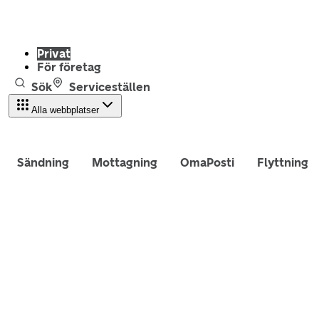
Privat
För företag
Sök
Serviceställen
Alla webbplatser
Sändning
Mottagning
OmaPosti
Flyttning