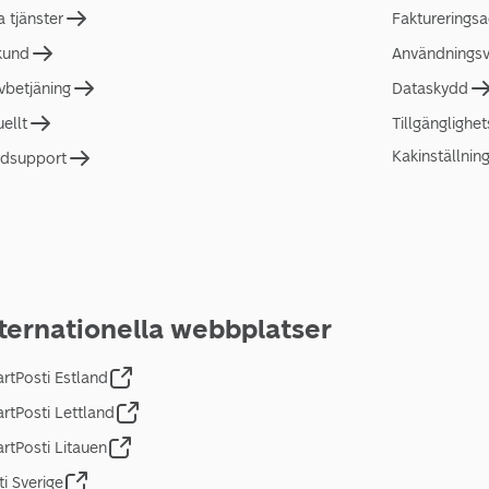
a tjänster
Faktureringsa
 kund
Användningsvi
lvbetjäning
Dataskydd
uellt
Tillgänglighe
Kakinställnin
dsupport
ternationella webbplatser
rtPosti Estland
rtPosti Lettland
rtPosti Litauen
ti Sverige