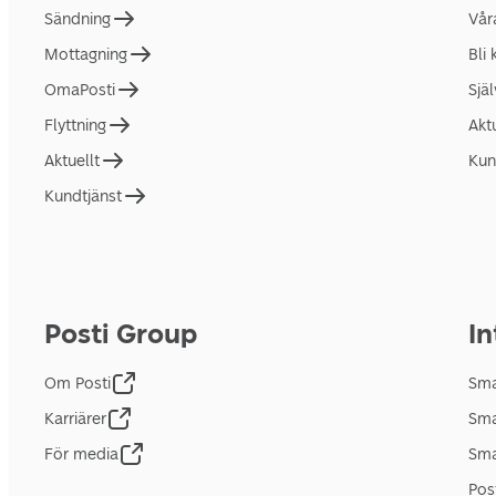
Sändning
Vår
Mottagning
Bli
OmaPosti
Sjä
Flyttning
Akt
Aktuellt
Kun
Kundtjänst
Posti Group
In
Om Posti
Sma
Karriärer
Sma
För media
Sma
Pos