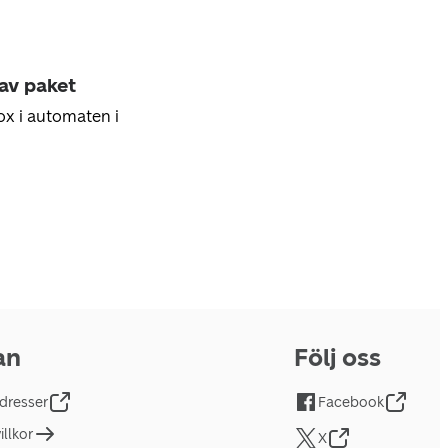
 av paket
ox i automaten i
an
Följ oss
dresser
Facebook
llkor
X