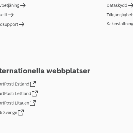
lvbetjäning
Dataskydd
uellt
Tillgänglighe
Kakinställnin
dsupport
ternationella webbplatser
rtPosti Estland
rtPosti Lettland
rtPosti Litauen
ti Sverige