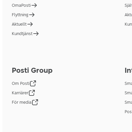
OmaPosti
Sjä
Flyttning
Akt
Aktuellt
Kun
Kundtjänst
Posti Group
In
Om Posti
Sma
Karriärer
Sma
För media
Sma
Pos