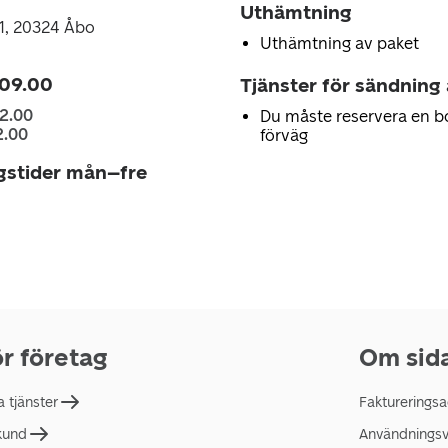
Uthämtning
1, 20324 Åbo
Uthämtning av paket
 09.00
Tjänster för sändning
22.00
Du måste reservera en b
2.00
förväg
gstider mån–fre
r företag
Om sid
a tjänster
Faktureringsa
 kund
Användningsvi