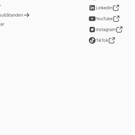
LinkedIn
tsutlåtanden
YouTube
gar
Instagram
TikTok