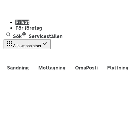
Privat
För företag
Sök
Serviceställen
Alla webbplatser
Sändning
Mottagning
OmaPosti
Flyttning