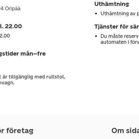
Uthämtning
04 Oripää
Uthämtning av 
kl. 22.00
Tjänster för sä
2.00
Du måste reserv
automaten i för
gstider mån–fre
 är tillgänglig med rullstol,
nvagn.
r företag
Om sid