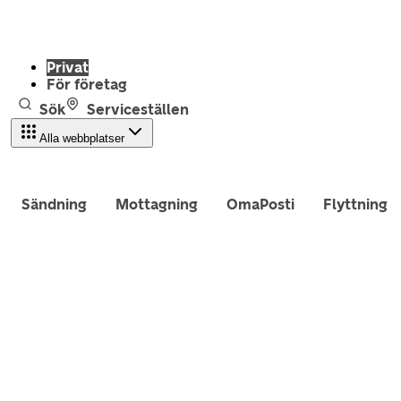
Privat
För företag
Sök
Serviceställen
Alla webbplatser
Sändning
Mottagning
OmaPosti
Flyttning