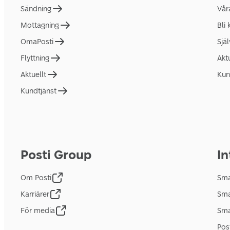
Sändning
Vår
Mottagning
Bli
OmaPosti
Sjä
Flyttning
Akt
Aktuellt
Kun
Kundtjänst
Posti Group
In
Om Posti
Sma
Karriärer
Sma
För media
Sma
Pos