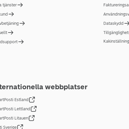
a tjänster
Faktureringsa
 kund
Användningsvi
lvbetjäning
Dataskydd
uellt
Tillgänglighe
Kakinställnin
dsupport
ternationella webbplatser
rtPosti Estland
rtPosti Lettland
rtPosti Litauen
ti Sverige