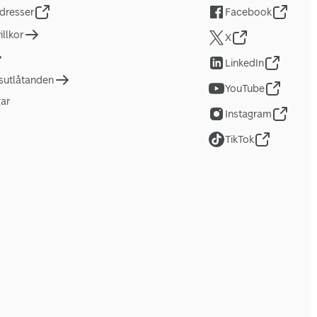
dresser
Facebook
llkor
X
LinkedIn
tsutlåtanden
YouTube
gar
Instagram
TikTok