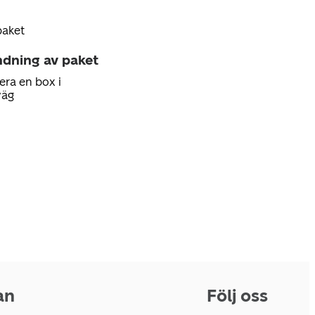
paket
ndning av paket
era en box i
väg
an
Följ oss