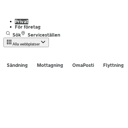
Privat
För företag
Sök
Serviceställen
Alla webbplatser
Sändning
Mottagning
OmaPosti
Flyttning