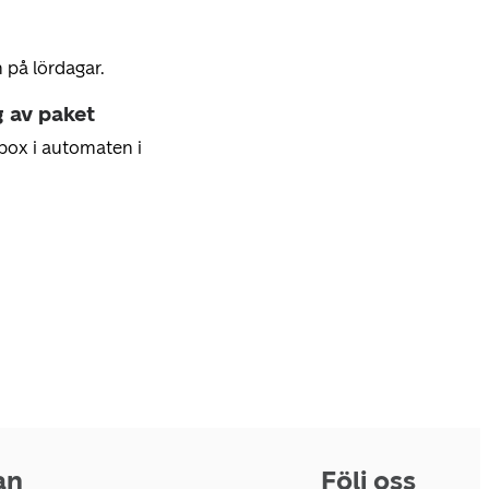
 på lördagar.
g av paket
box i automaten i
an
Följ oss