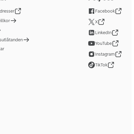
dresser
Facebook
llkor
X
LinkedIn
tsutlåtanden
YouTube
gar
Instagram
TikTok