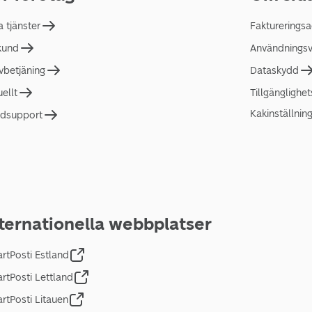
a tjänster
Faktureringsa
 kund
Användningsvi
lvbetjäning
Dataskydd
uellt
Tillgänglighe
Kakinställnin
dsupport
ternationella webbplatser
rtPosti Estland
rtPosti Lettland
rtPosti Litauen