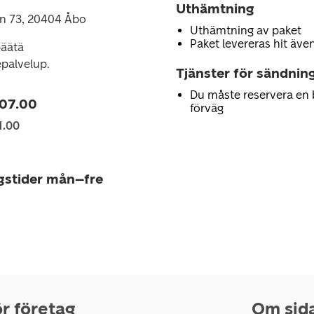
Uthämtning
 73, 20404 Åbo
Uthämtning av paket
Paket levereras hit även
päätä
epalvelup.
Tjänster för sändnin
Du måste reservera en 
 07.00
förväg
1.00
gstider mån–fre
r företag
Om sid