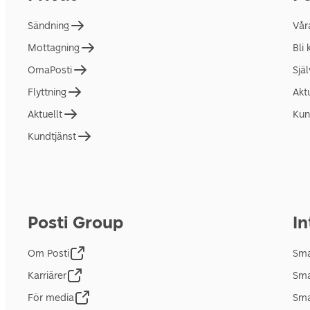
Sändning
Vår
Mottagning
Bli
OmaPosti
Sjä
Flyttning
Akt
Aktuellt
Kun
Kundtjänst
Posti Group
In
Om Posti
Sma
Karriärer
Sma
För media
Sma