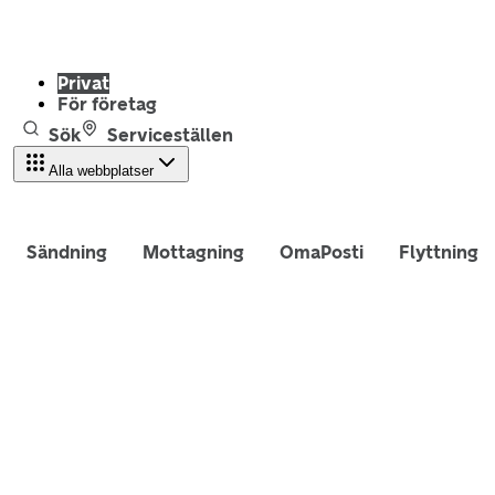
Privat
För företag
Sök
Serviceställen
Alla webbplatser
Sändning
Mottagning
OmaPosti
Flyttning