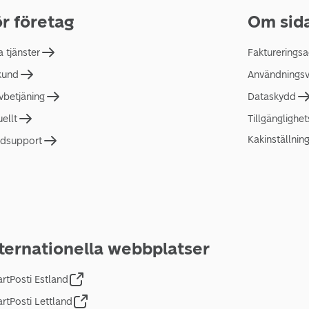
r företag
Om sid
a tjänster
Faktureringsa
 kund
Användningsvi
lvbetjäning
Dataskydd
uellt
Tillgänglighe
Kakinställnin
dsupport
ternationella webbplatser
rtPosti Estland
rtPosti Lettland