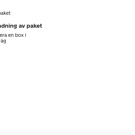
paket
ndning av paket
era en box i
väg