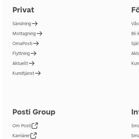
Privat
Fö
Sändning
Vår
Mottagning
Bli
OmaPosti
Sjä
Flyttning
Akt
Aktuellt
Kun
Kundtjänst
Posti Group
In
Om Posti
Sma
Karriärer
Sma