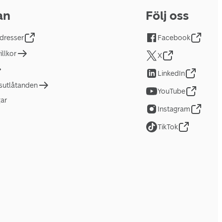
an
Följ oss
dresser
Facebook
llkor
X
LinkedIn
tsutlåtanden
YouTube
gar
Instagram
TikTok