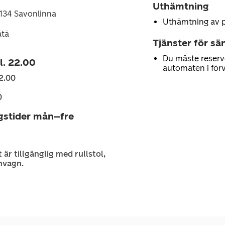
Uthämtning
7134 Savonlinna
Uthämtning av 
ätä
Tjänster för sä
Du måste reserv
kl. 22.00
automaten i för
2.00
0
gstider mån–fre
 är tillgänglig med rullstol,
nvagn.