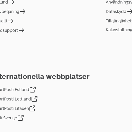
 kund
Användningsvi
lvbetjäning
Dataskydd
uellt
Tillgänglighe
Kakinställnin
dsupport
ternationella webbplatser
rtPosti Estland
rtPosti Lettland
rtPosti Litauen
ti Sverige