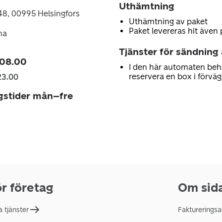
Uthämtning
8, 00995 Helsingfors
Uthämtning av paket
Paket levereras hit även 
na
Tjänster för sändning
 08.00
I den här automaten beh
reservera en box i förväg
23.00
gstider mån–fre
r företag
Om sid
a tjänster
Faktureringsa