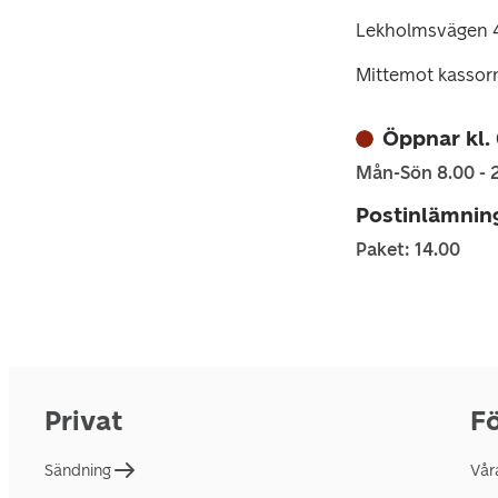
Lekholmsvägen 4
Mittemot kassor
Öppnar kl.
Mån-Sön 8.00 - 
Postinlämnin
Paket: 14.00
Privat
Fö
Sändning
Vår