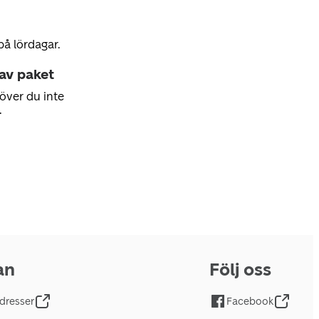
på lördagar.
 av paket
över du inte
.
an
Följ oss
dresser
Facebook