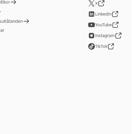
llkor
X
LinkedIn
tsutlåtanden
YouTube
gar
Instagram
TikTok