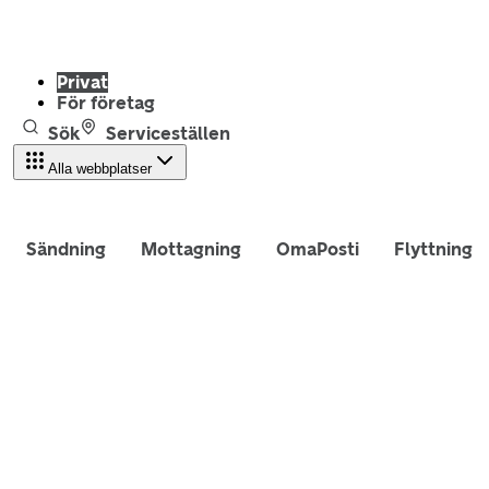
Privat
För företag
Sök
Serviceställen
Alla webbplatser
Sändning
Mottagning
OmaPosti
Flyttning