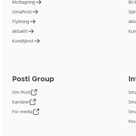
Mottagning
Bli
OmaPosti
Sjä
Flyttning
Akt
Aktuellt
Kun
Kundtjänst
Posti Group
In
Om Posti
Sma
Karriärer
Sma
För media
Sma
Pos