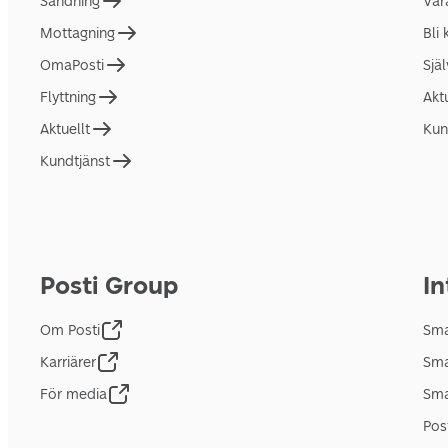
Sändning
Vår
Mottagning
Bli
OmaPosti
Sjä
Flyttning
Akt
Aktuellt
Kun
Kundtjänst
Posti Group
In
Om Posti
Sma
Karriärer
Sma
För media
Sma
Pos