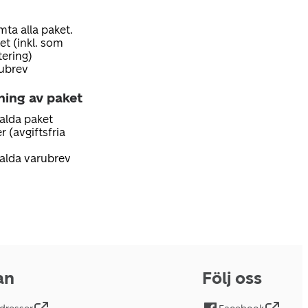
mta alla paket.
t (inkl. som
tering)
ubrev
ning av paket
alda paket
r (avgiftsfria
alda varubrev
an
Följ oss