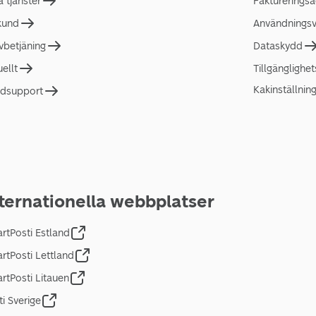
a tjänster
Faktureringsa
 kund
Användningsvi
lvbetjäning
Dataskydd
uellt
Tillgänglighe
Kakinställnin
dsupport
ternationella webbplatser
rtPosti Estland
rtPosti Lettland
rtPosti Litauen
ti Sverige