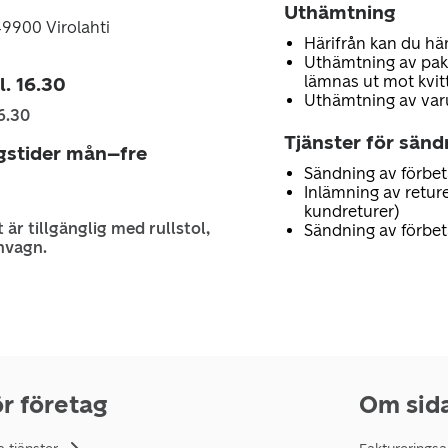
Uthämtning
49900 Virolahti
Härifrån kan du hä
Uthämtning av pake
lämnas ut mot kvit
l. 16.30
Uthämtning av var
6.30
Tjänster för sänd
gstider mån–fre
Sändning av förbet
Inlämning av reture
kundreturer)
 är tillgänglig med rullstol,
Sändning av förbet
nvagn.
r företag
Om sid