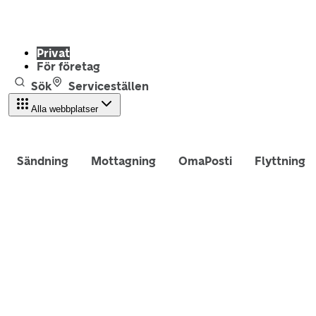
Privat
För företag
Sök
Serviceställen
Alla webbplatser
Sändning
Mottagning
OmaPosti
Flyttning