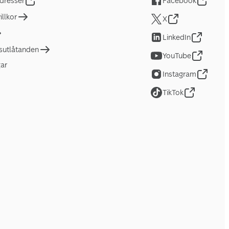
dresser
Facebook
llkor
X
LinkedIn
tsutlåtanden
YouTube
gar
Instagram
TikTok