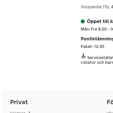
Virojoentie 17b, 
Öppet till k
Mån-Fre 8.00 - 1
Postinlämnin
Paket: 12.45
Servicestället
rollator och bar
Privat
Fö