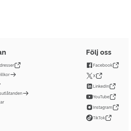
an
Följ oss
dresser
Facebook
llkor
X
LinkedIn
tsutlåtanden
YouTube
gar
Instagram
TikTok