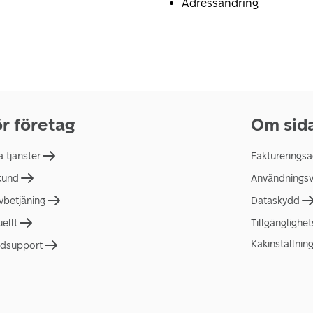
Adressändring
r företag
Om sid
a tjänster
Faktureringsa
 kund
Användningsvi
lvbetjäning
Dataskydd
uellt
Tillgänglighe
Kakinställnin
dsupport