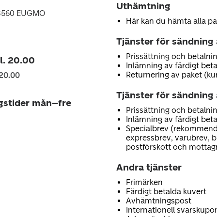
Uthämtning
68560 EUGMO
Här kan du hämta alla pa
Tjänster för sändning
Prissättning och betalnin
kl. 20.00
Inlämning av färdigt bet
Returnering av paket (ku
 20.00
Tjänster för sändning 
gstider mån–fre
Prissättning och betalnin
Inlämning av färdigt bet
Specialbrev (rekommend
expressbrev, varubrev, 
postförskott och mottag
Andra tjänster
Frimärken
Färdigt betalda kuvert
Avhämtningspost
Internationell svarskupo