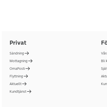
Privat
Fö
Sändning
Vår
Mottagning
Bli
OmaPosti
Sjä
Flyttning
Akt
Aktuellt
Kun
Kundtjänst