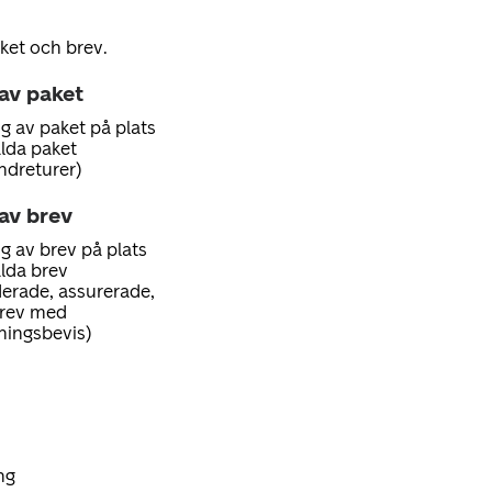
ket och brev.
 av paket
g av paket på plats
alda paket
ndreturer)
av brev
g av brev på plats
alda brev
erade, assurerade,
brev med
ningsbevis)
ng