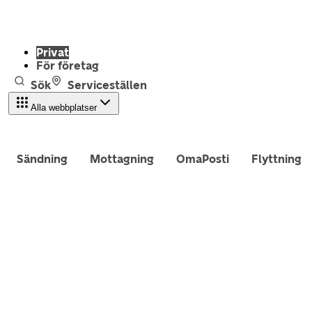
Privat
För företag
Sök
Serviceställen
Alla webbplatser
Sändning
Mottagning
OmaPosti
Flyttning