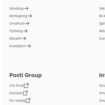
Sändning
Vår
Mottagning
Bli
OmaPosti
Sjä
Flyttning
Akt
Aktuellt
Kun
Kundtjänst
Posti Group
In
Om Posti
Sma
Karriärer
Sma
För media
Sma