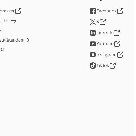
dresser
Facebook
llkor
X
LinkedIn
tsutlåtanden
YouTube
gar
Instagram
TikTok