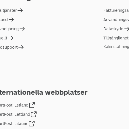
a tjänster
Faktureringsa
 kund
Användningsvi
lvbetjäning
Dataskydd
uellt
Tillgänglighe
Kakinställnin
dsupport
ternationella webbplatser
rtPosti Estland
rtPosti Lettland
rtPosti Litauen