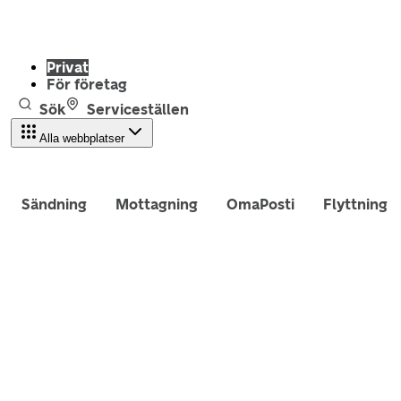
Privat
För företag
Sök
Serviceställen
Alla webbplatser
Sändning
Mottagning
OmaPosti
Flyttning