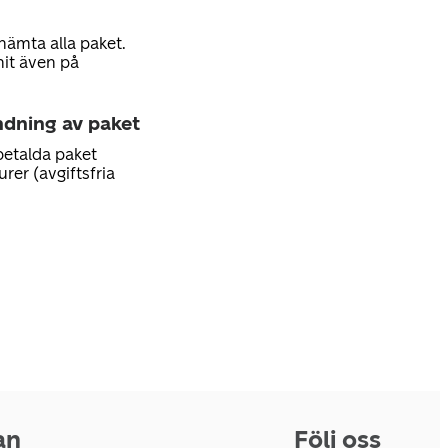
hämta alla paket.
hit även på
ndning av paket
betalda paket
rer (avgiftsfria
an
Följ oss