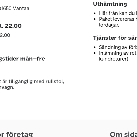
Uthämtning
 01650 Vantaa
Härifrån kan du 
Paket levereras 
lördagar.
kl. 22.00
22.00
Tjänster för sä
Sändning av för
Inlämning av retu
gstider mån–fre
kundreturer)
 är tillgänglig med rullstol,
nvagn.
r företag
Om sid