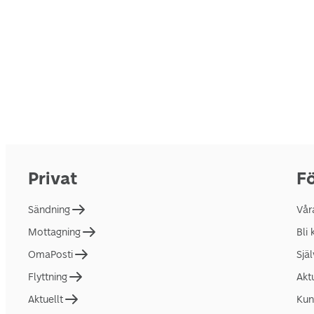
Privat
Fö
Sändning
Vår
Mottagning
Bli
OmaPosti
Sjä
Flyttning
Akt
Aktuellt
Kun