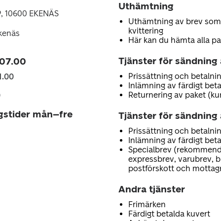
Uthämtning
9, 10600 EKENÄS
Uthämtning av brev som
kvittering
kenäs
Här kan du hämta alla pa
Tjänster för sändning
 07.00
Prissättning och betalnin
1.00
Inlämning av färdigt bet
Returnering av paket (ku
0
gstider mån–fre
Tjänster för sändning 
Prissättning och betalnin
Inlämning av färdigt bet
Specialbrev (rekommend
expressbrev, varubrev, 
postförskott och mottag
Andra tjänster
Frimärken
Färdigt betalda kuvert