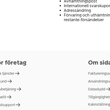
Avhämtningspost
Internationell svarskupo
Adressändring
Förvaring och uthämtnin
restante-försändelser
r företag
Om sid
a tjänster
Faktureringsa
 kund
Användningsvi
lvbetjäning
Dataskydd
uellt
Tillgänglighe
Kakinställnin
dsupport