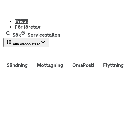
Privat
För företag
Sök
Serviceställen
Alla webbplatser
Sändning
Mottagning
OmaPosti
Flyttning