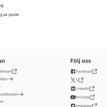
ng
g av poste
an
Följ oss
dresser
Facebook
llkor
X
LinkedIn
tsutlåtanden
YouTube
gar
Instagram