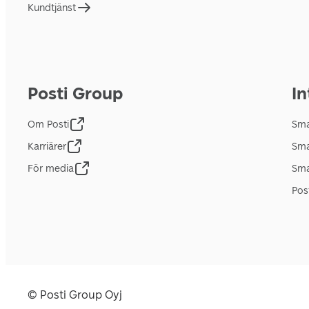
Kundtjänst
Posti Group
In
Om Posti
Sma
Karriärer
Sma
För media
Sma
Pos
© Posti Group Oyj