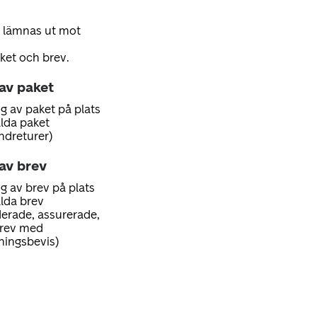
 lämnas ut mot
ket och brev.
 av paket
g av paket på plats
alda paket
ndreturer)
av brev
g av brev på plats
alda brev
erade, assurerade,
brev med
ningsbevis)