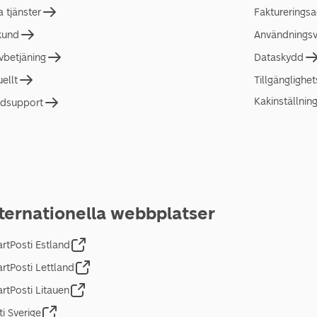
a tjänster
Faktureringsa
 kund
Användningsvi
lvbetjäning
Dataskydd
uellt
Tillgänglighe
Kakinställnin
dsupport
ternationella webbplatser
rtPosti Estland
rtPosti Lettland
rtPosti Litauen
ti Sverige