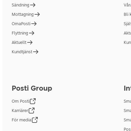
Sändning
Vår
Mottagning
Bli
OmaPosti
Sjä
Flyttning
Akt
Aktuellt
Kun
Kundtjänst
Posti Group
In
Om Posti
Sma
Karriärer
Sma
För media
Sma
Pos