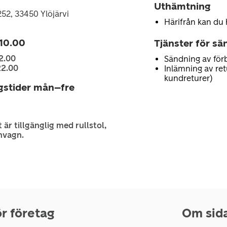
Uthämtning
252, 33450 Ylöjärvi
Härifrån kan du 
 10.00
Tjänster för sä
2.00
Sändning av för
22.00
Inlämning av retu
kundreturer)
gstider mån–fre
 är tillgänglig med rullstol,
nvagn.
r företag
Om sid