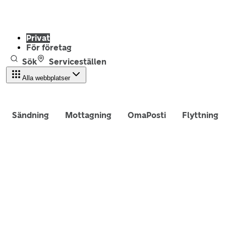
Privat
För företag
Sök
Serviceställen
Alla webbplatser
Sändning
Mottagning
OmaPosti
Flyttning