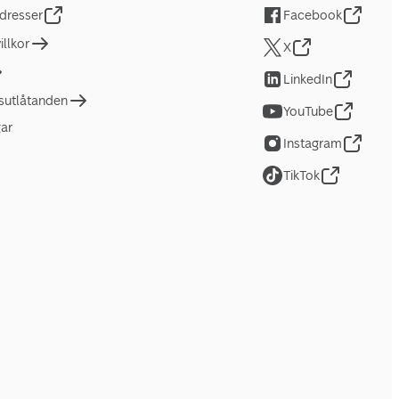
dresser
Facebook
llkor
X
LinkedIn
tsutlåtanden
YouTube
gar
Instagram
TikTok