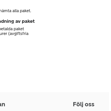
hämta alla paket.
ndning av paket
betalda paket
rer (avgiftsfria
an
Följ oss