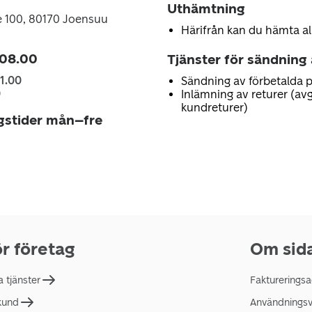
Uthämtning
e 100, 80170 Joensuu
Härifrån kan du hämta al
 08.00
Tjänster för sändning
1.00
Sändning av förbetalda 
0
Inlämning av returer (avg
kundreturer)
gstider mån–fre
r företag
Om sid
a tjänster
Faktureringsa
 kund
Användningsvi