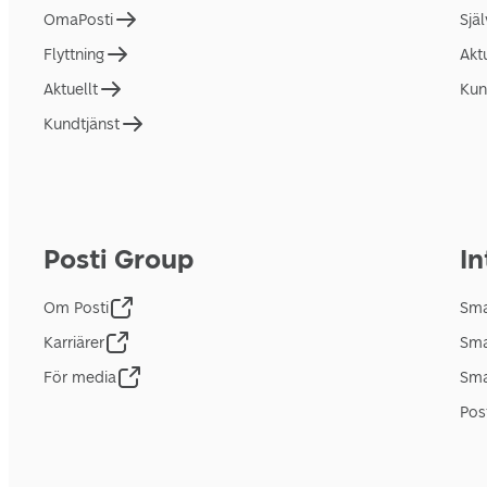
OmaPosti
Sjä
Flyttning
Akt
Aktuellt
Kun
Kundtjänst
Posti Group
In
Om Posti
Sma
Karriärer
Sma
För media
Sma
Pos