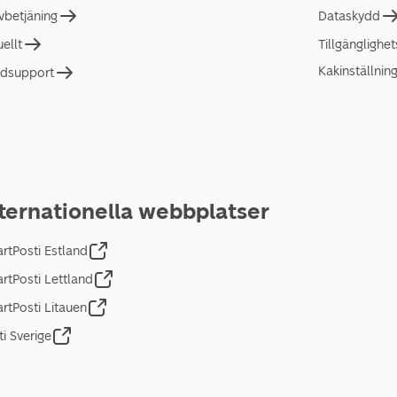
lvbetjäning
Dataskydd
uellt
Tillgänglighe
Kakinställnin
dsupport
ternationella webbplatser
rtPosti Estland
rtPosti Lettland
rtPosti Litauen
ti Sverige