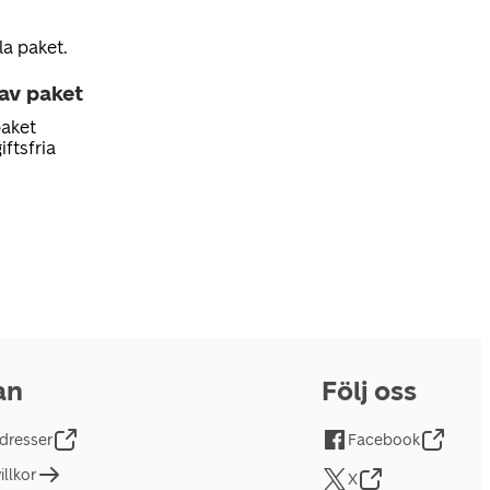
la paket.
 av paket
paket
iftsfria
an
Följ oss
dresser
Facebook
llkor
X