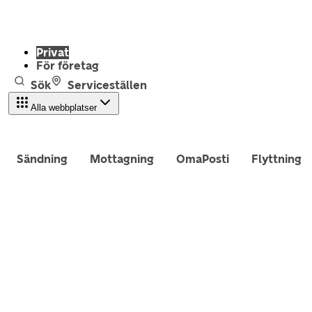
Privat
För företag
Sök
Serviceställen
Alla webbplatser
Sändning
Mottagning
OmaPosti
Flyttning