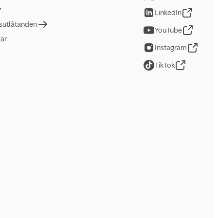
LinkedIn
tsutlåtanden
YouTube
gar
Instagram
TikTok