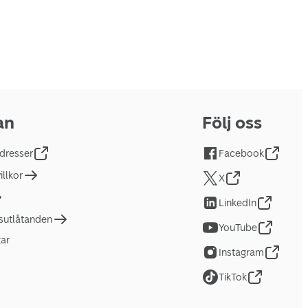
an
Följ oss
dresser
Facebook
llkor
X
LinkedIn
tsutlåtanden
YouTube
gar
Instagram
TikTok