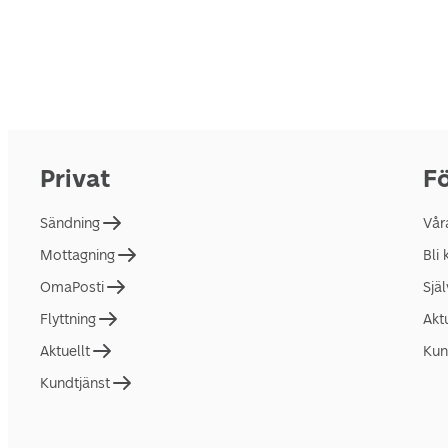
Privat
Fö
Sändning
Vår
Mottagning
Bli
OmaPosti
Sjä
Flyttning
Akt
Aktuellt
Kun
Kundtjänst