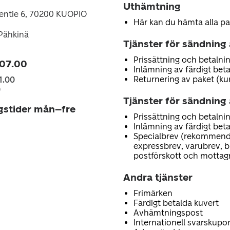
Uthämtning
tie 6, 70200 KUOPIO
Här kan du hämta alla pa
Pähkinä
Tjänster för sändning
Prissättning och betalnin
 07.00
Inlämning av färdigt bet
Returnering av paket (ku
1.00
0
Tjänster för sändning 
gstider mån–fre
Prissättning och betalnin
Inlämning av färdigt bet
Specialbrev (rekommend
expressbrev, varubrev, 
postförskott och mottag
Andra tjänster
Frimärken
Färdigt betalda kuvert
Avhämtningspost
Internationell svarskupo