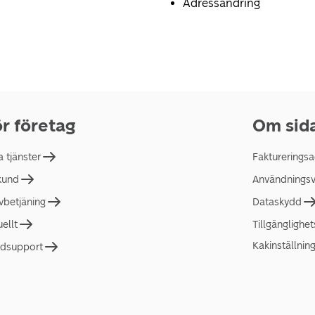
Adressändring
r företag
Om sid
a tjänster
Faktureringsa
 kund
Användningsvi
lvbetjäning
Dataskydd
uellt
Tillgänglighe
Kakinställnin
dsupport