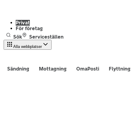
Privat
För företag
Sök
Serviceställen
Alla webbplatser
Sändning
Mottagning
OmaPosti
Flyttning