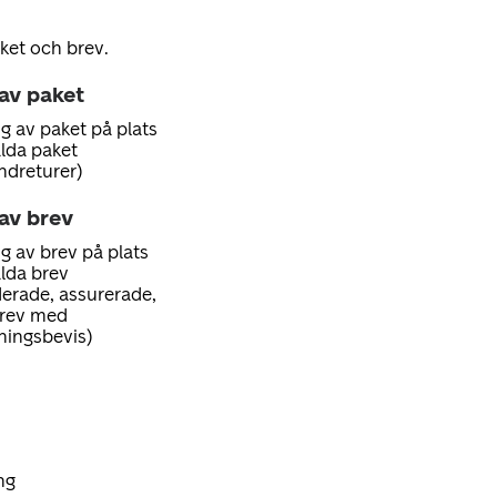
ket och brev.
 av paket
g av paket på plats
alda paket
ndreturer)
av brev
g av brev på plats
alda brev
erade, assurerade,
brev med
ningsbevis)
ng