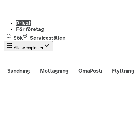
Privat
För företag
Sök
Serviceställen
Alla webbplatser
Sändning
Mottagning
OmaPosti
Flyttning