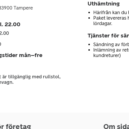
Uthämtning
, 33900 Tampere
Härifrån kan du 
Paket levereras 
lördagar.
kl. 22.00
2.00
Tjänster för sä
0
Sändning av för
Inlämning av retu
gstider mån–fre
kundreturer)
 är tillgänglig med rullstol,
nvagn.
r företag
Om sid