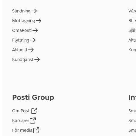
Sändning
Vår
Mottagning
Bli
OmaPosti
Sjä
Flyttning
Akt
Aktuellt
Kun
Kundtjänst
Posti Group
In
Om Posti
Sma
Karriärer
Sma
För media
Sma