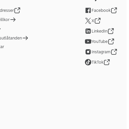
dresser
Facebook
llkor
X
LinkedIn
tsutlåtanden
YouTube
gar
Instagram
TikTok