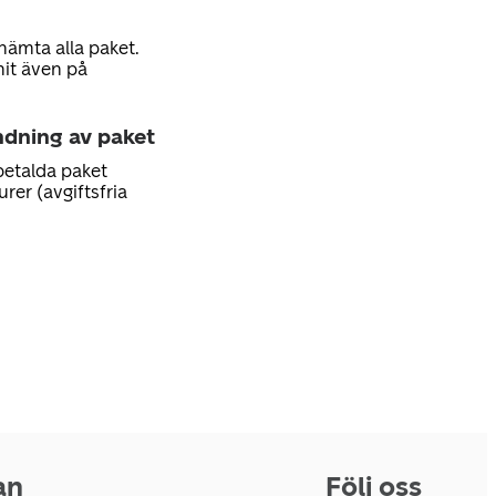
hämta alla paket.
hit även på
ndning av paket
betalda paket
rer (avgiftsfria
an
Följ oss