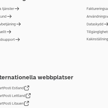
a tjänster
Faktureringsa
 kund
Användningsvi
lvbetjäning
Dataskydd
uellt
Tillgänglighe
Kakinställnin
dsupport
ternationella webbplatser
rtPosti Estland
rtPosti Lettland
rtPosti Litauen