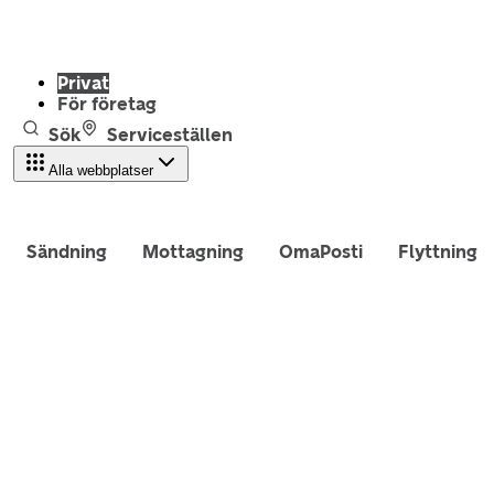
Privat
För företag
Sök
Serviceställen
Alla webbplatser
Sändning
Mottagning
OmaPosti
Flyttning