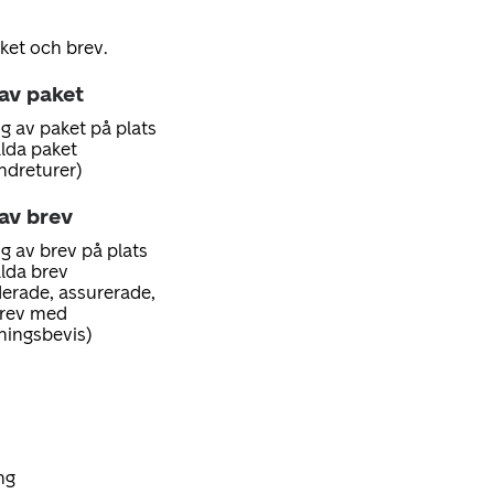
ket och brev.
 av paket
g av paket på plats
alda paket
ndreturer)
av brev
g av brev på plats
alda brev
erade, assurerade,
brev med
ningsbevis)
ng