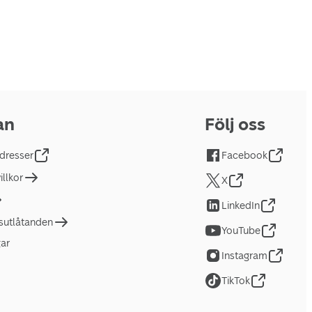
an
Följ oss
dresser
Facebook
llkor
X
LinkedIn
tsutlåtanden
YouTube
gar
Instagram
TikTok