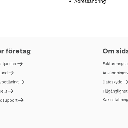
Adressändring
r företag
Om sid
a tjänster
Faktureringsa
 kund
Användningsvi
lvbetjäning
Dataskydd
uellt
Tillgänglighe
Kakinställnin
dsupport