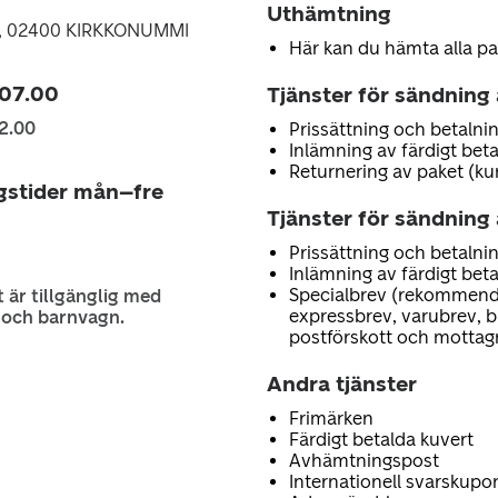
Uthämtning
2, 02400 KIRKKONUMMI
Här kan du hämta alla pa
 07.00
Tjänster för sändning
2.00
Prissättning och betalnin
Inlämning av färdigt bet
Returnering av paket (ku
gstider mån–fre
Tjänster för sändning 
Prissättning och betalnin
Inlämning av färdigt bet
Specialbrev (rekommend
t är tillgänglig med
expressbrev, varubrev, 
r och barnvagn.
postförskott och mottag
Andra tjänster
Frimärken
Färdigt betalda kuvert
Avhämtningspost
Internationell svarskupo