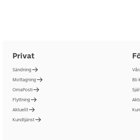
Privat
Fö
Sändning
Vår
Mottagning
Bli
OmaPosti
Sjä
Flyttning
Akt
Aktuellt
Kun
Kundtjänst