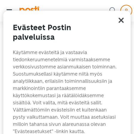
Evästeet Postin
palveluissa
Käytämme evästeitä ja vastaavia
tiedonkeruumenetelmiä varmistaaksemme
verkkosivustomme asianmukaisen toiminnan.
Suostumuksellasi käytämme niitä myös
analytiikkaan, erilaisiin toiminnallisuuksiin ja
markkinointiin parantaaksemme
käyttökokemustasi ja räätälöidäksemme
Hups! Hakemaasi sivua
sisältöä. Voit valita, mitä evästeitä sallit.
ei löytynyt.
Välttämättömiin evästeisiin et kuitenkaan
pysty vaikuttamaan. Voit muuttaa asetuksiasi
milloin tahansa sivun alareunassa olevan
Etsitkö ehkä jotain näistä?
"Evästeasetukset" -linkin kautta.