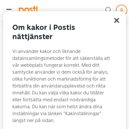
Om kakor i Postis
nättjänster
Vi använder kakor och liknande
datainsamlingsmetoder för att säkerställa att
vår webbplats fungerar korrekt. Med ditt
samtycke använder vi dem också för analys,
olika funktioner och marknadsföring för att
förbättra din användarupplevelse och rikta
Sidan du sökte hittades
innehåll. Du kan välja vilka kakor du tillåter
eller fortsätta med endast nödvändiga
tyvärr inte just nu.
kakorna. Du kan när som helst ändra dina
inställningar via länken "Kakinställningar"
längst ner på sidan.
Snabblänkar