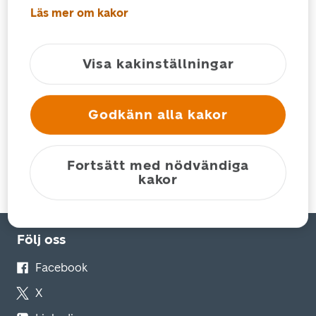
Läs mer om kakor
Försändelseuppföljning
Postnummersök
Kundsupport
Visa kakinställningar
Godkänn alla kakor
Privat
Fortsätt med nödvändiga
kakor
För foretag
Följ oss
Facebook
X