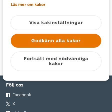
Läs mer om kakor
Försändelseuppföljning
Postnummersök
Kundsupport
Visa kakinställningar
Godkänn alla kakor
Privat
Fortsätt med nödvändiga
kakor
För foretag
Följ oss
Facebook
X