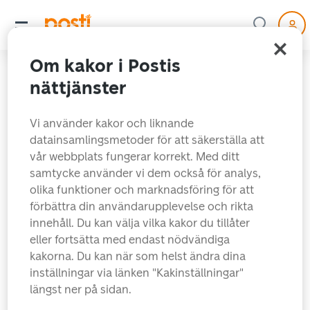
Om kakor i Postis
nättjänster
Vi använder kakor och liknande
datainsamlingsmetoder för att säkerställa att
vår webbplats fungerar korrekt. Med ditt
samtycke använder vi dem också för analys,
olika funktioner och marknadsföring för att
förbättra din användarupplevelse och rikta
Sidan du sökte hittades
innehåll. Du kan välja vilka kakor du tillåter
eller fortsätta med endast nödvändiga
tyvärr inte just nu.
kakorna. Du kan när som helst ändra dina
inställningar via länken "Kakinställningar"
längst ner på sidan.
Snabblänkar