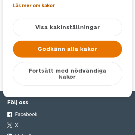
Läs mer om kakor
Försändelseuppföljning
Postnummersök
Kundsupport
Visa kakinställningar
Godkänn alla kakor
Privat
Fortsätt med nödvändiga
kakor
För foretag
Följ oss
Facebook
X