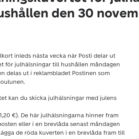
 hushållen den 30 nove
ort inleds nästa vecka när Posti delar ut 
 för julhälsningar till hushållen måndagen 
 delas ut i reklambladet Postinen som 
Joulunen. 
et kan du skicka julhälsningar med julens 
(1,20 €). De här julhälsningarna hinner fram 
osten eller i en brevlåda senast måndagen 
gga de röda kuverten i en brevlåda fram till 