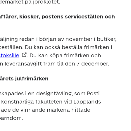
demärket på jordklotet.
ffärer, kiosker, postens serviceställen och
äljning redan i början av november i butiker, 
eställen. Du kan också beställa frimärken i 
stoksille
. Du kan köpa frimärken och 
 leveransavgift fram till den 7 december. 
årets julfrimärken
 skapades i en designtävling, som Posti 
onstnärliga fakulteten vid Lapplands 
gnade de vinnande märkena hittade 
 barndom.