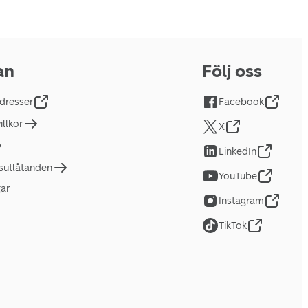
an
Följ oss
dresser
Facebook
llkor
X
LinkedIn
tsutlåtanden
YouTube
gar
Instagram
TikTok