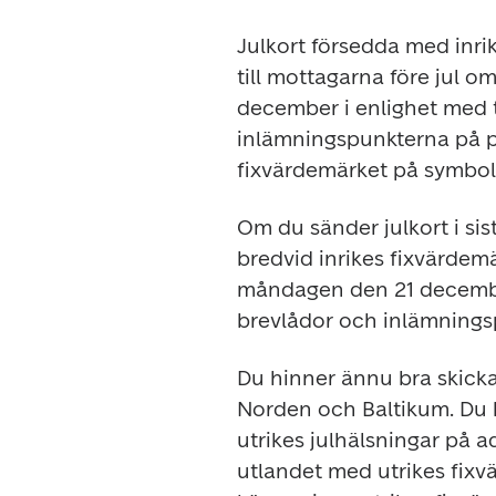
Julkort försedda med inri
till mottagarna före jul o
december i enlighet med t
inlämningspunkterna på po
fixvärdemärket på symbol
Om du sänder julkort i sis
bredvid inrikes fixvärdem
måndagen den 21 december
brevlådor och inlämnings
Du hinner ännu bra skicka 
Norden och Baltikum. Du ka
utrikes julhälsningar på adr
utlandet med utrikes fixv