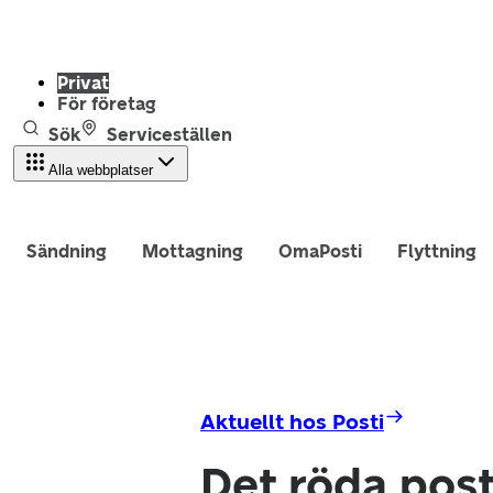
Privat
För företag
Sök
Serviceställen
Alla webbplatser
Sändning
Mottagning
OmaPosti
Flyttning
Aktuellt hos Posti
Det röda post