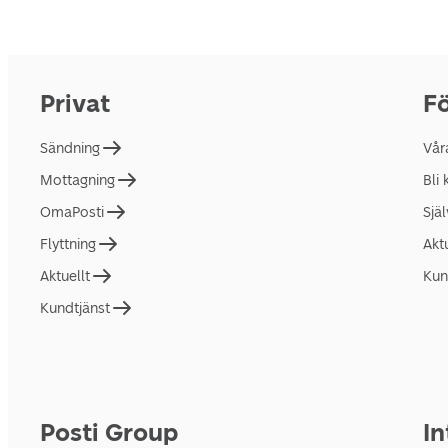
Privat
Fö
Sändning
Vår
Mottagning
Bli
OmaPosti
Sjä
Flyttning
Akt
Aktuellt
Kun
Kundtjänst
Posti Group
In