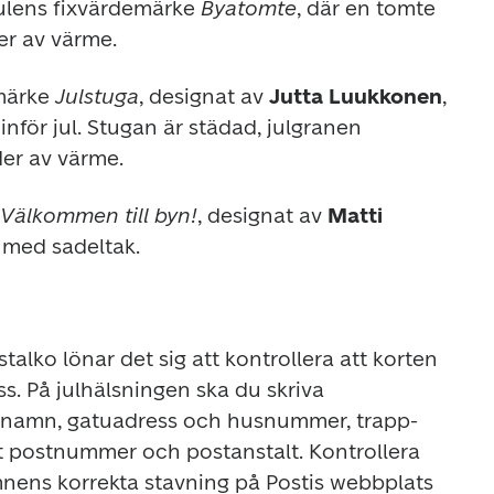
ulens fixvärdemärke 
Byatomte
, där en tomte 
ser av värme.
märke 
Julstuga
, designat av 
Jutta Luukkonen
, 
nför jul. Stugan är städad, julgranen 
er av värme.
Välkommen till byn!
, designat av 
Matti 
s med sadeltak. 
alko lönar det sig att kontrollera att korten 
s. På julhälsningen ska du skriva 
ernamn, gatuadress och husnummer, trapp- 
postnummer och postanstalt. Kontrollera 
postnumren och gatunamnens korrekta stavning på Postis webbplats 