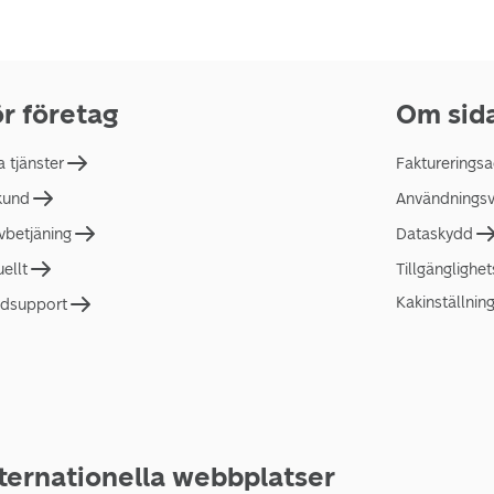
r företag
Om sid
a tjänster
Faktureringsa
 kund
Användningsvi
lvbetjäning
Dataskydd
uellt
Tillgänglighe
Kakinställnin
dsupport
ternationella webbplatser