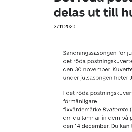
delas ut till
27.11.2020
Sändningssäsongen för julk
det röda postningskuvertet
den 30 november. Kuverten
under julsäsongen heter 
I det röda postningskuvert
förmånligare

fixvärdemärke 
Byatomte
 
om du lämnar in dem på p
den 14 december. Du kan lä