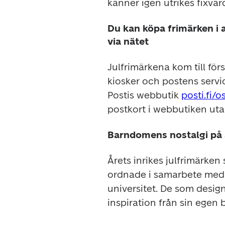
känner igen utrikes fixvär
Du kan köpa frimärken i a
via nätet
Julfrimärkena kom till förs
kiosker och postens servic
Postis webbutik 
posti.fi/o
postkort i webbutiken utan
Barndomens nostalgi på 
Årets inrikes julfrimärken
ordnade i samarbete med k
universitet. De som desi
inspiration från sin egen