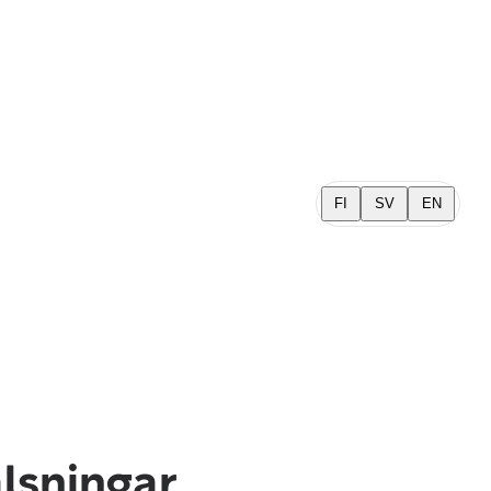
FI
SV
EN
älsningar