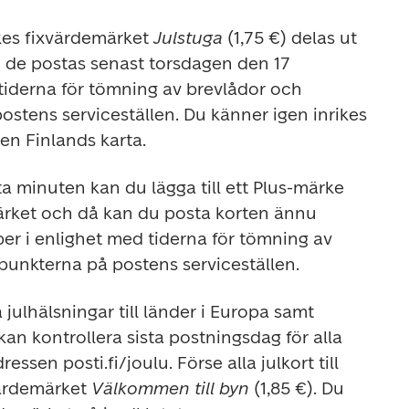
kes fixvärdemärket 
Julstuga 
(1,75 €) delas ut 
m de postas senast torsdagen den 17 
iderna för tömning av brevlådor och 
stens serviceställen. Du känner igen inrikes 
en Finlands karta.
ta minuten kan du lägga till ett Plus-märke 
ärket och då kan du posta korten ännu 
 i enlighet med tiderna för tömning av 
punkterna på postens serviceställen.
julhälsningar till länder i Europa samt 
n kontrollera sista postningsdag för alla 
essen posti.fi/joulu. Förse alla julkort till 
ärdemärket 
Välkommen till byn
 (1,85 €). Du 