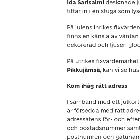
Ida Sarisalmi
 designade j
tittar in i en stuga som ly
På julens inrikes fixvärde
finns en känsla av väntan i
dekorerad och ljusen glöd
På utrikes fixvärdemärket 
Pikkujämsä
, kan vi se hu
Kom ihåg rätt adress
I samband med ett julkortst
är försedda med rätt adres
adressatens för- och eft
och bostadsnummer samt 