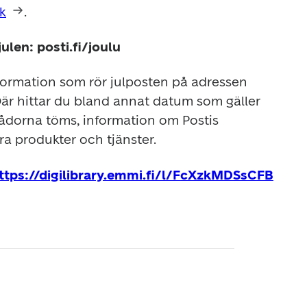
k
.
ulen: posti.fi/joulu
Vi har sammanställt all information som rör julposten på adressen 
är hittar du bland annat datum som gäller 
lådorna töms, information om Postis 
ra produkter och tjänster.
https://digilibrary.emmi.fi/l/FcXzkMDSsCFB