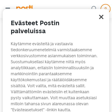
Evästeet Postin
palveluissa
Käytämme evästeitä ja vastaavia
tiedonkeruumenetelmiä varmistaaksemme
verkkosivustomme asianmukaisen toiminnan.
Suostumuksellasi käytämme niitä myös
analytiikkaan, erilaisiin toiminnallisuuksiin ja
markkinointiin parantaaksemme
käyttökokemustasi ja räätälöidäksemme
Hups! Hakemaasi sivua
sisältöä. Voit valita, mitä evästeitä sallit.
ei löytynyt.
Välttämättömiin evästeisiin et kuitenkaan
pysty vaikuttamaan. Voit muuttaa asetuksiasi
milloin tahansa sivun alareunassa olevan
Etsitkö ehkä jotain näistä?
"Evästeasetukset" -linkin kautta.