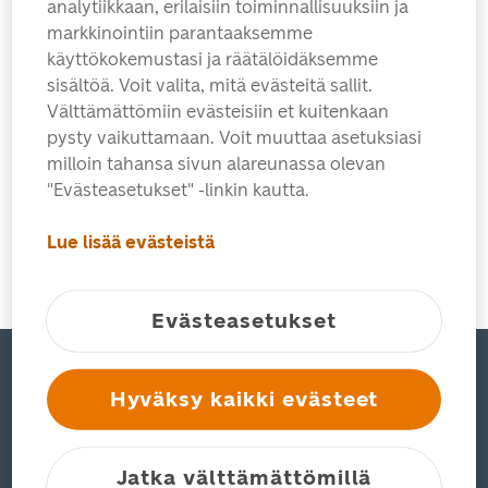
analytiikkaan, erilaisiin toiminnallisuuksiin ja
Lähetyksen seuranta
markkinointiin parantaaksemme
Postinumerohaku
käyttökokemustasi ja räätälöidäksemme
Asiakastuki
sisältöä. Voit valita, mitä evästeitä sallit.
Välttämättömiin evästeisiin et kuitenkaan
pysty vaikuttamaan. Voit muuttaa asetuksiasi
milloin tahansa sivun alareunassa olevan
Henkilöille
"Evästeasetukset" -linkin kautta.
Lue lisää evästeistä
Yrityksille
Evästeasetukset
Seuraa meitä
Hyväksy kaikki evästeet
Facebook
X
Jatka välttämättömillä