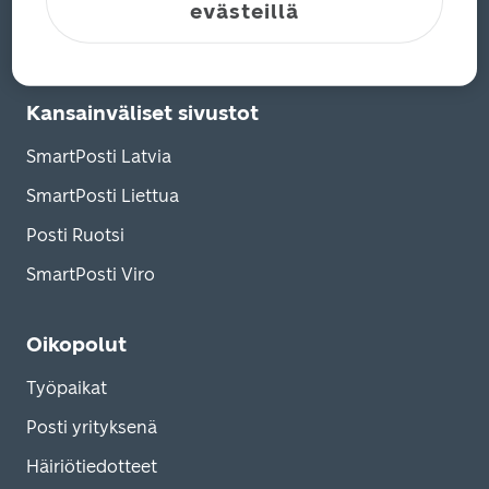
Linkedin
evästeillä
YouTube
Kansainväliset sivustot
SmartPosti Latvia
SmartPosti Liettua
Posti Ruotsi
SmartPosti Viro
Oikopolut
Työpaikat
Posti yrityksenä
Häiriötiedotteet