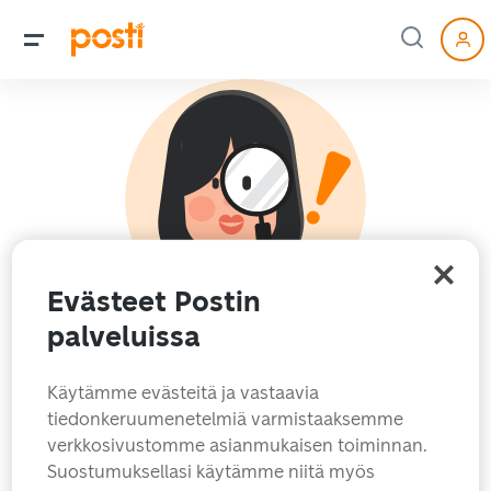
Evästeet Postin
palveluissa
Hups! Hakemaasi sivua
Käytämme evästeitä ja vastaavia
ei löytynyt.
tiedonkeruumenetelmiä varmistaaksemme
verkkosivustomme asianmukaisen toiminnan.
Etsitkö ehkä jotain näistä?
Suostumuksellasi käytämme niitä myös