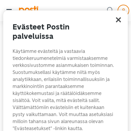
Evästeet Postin
palveluissa
Käytämme evästeitä ja vastaavia
tiedonkeruumenetelmiä varmistaaksemme
verkkosivustomme asianmukaisen toiminnan.
Suostumuksellasi käytämme niitä myös
analytiikkaan, erilaisiin toiminnallisuuksiin ja
markkinointiin parantaaksemme
käyttökokemustasi ja räätälöidäksemme
Hups! Hakemaasi sivua
sisältöä. Voit valita, mitä evästeitä sallit.
ei löytynyt.
Välttämättömiin evästeisiin et kuitenkaan
pysty vaikuttamaan. Voit muuttaa asetuksiasi
milloin tahansa sivun alareunassa olevan
Etsitkö ehkä jotain näistä?
"Evästeasetukset" -linkin kautta.